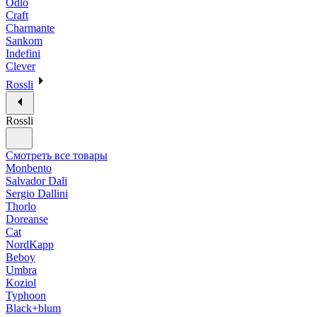
Odlo
Craft
Charmante
Sankom
Indefini
Clever
Rossli
Rossli
Смотреть все товары
Monbento
Salvador Dali
Sergio Dallini
Thorlo
Doreanse
Cat
NordKapp
Beboy
Umbra
Koziol
Typhoon
Black+blum