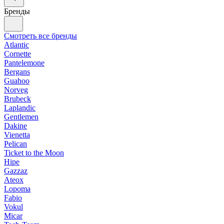
Бренды
Смотреть все бренды
Atlantic
Cornette
Pantelemone
Bergans
Guahoo
Norveg
Brubeck
Laplandic
Gentlemen
Dakine
Vienetta
Pelican
Ticket to the Moon
Hipe
Gazzaz
Ateox
Lopoma
Fabio
Vokul
Micar