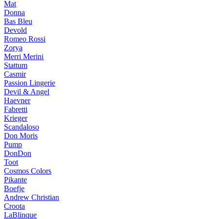
Mat
Donna
Bas Bleu
Devold
Romeo Rossi
Zorya
Merri Merini
Stattum
Casmir
Passion Lingerie
Devil & Angel
Haevner
Fabretti
Krieger
Scandaloso
Don Moris
Pump
DonDon
Toot
Cosmos Colors
Pikante
Boefje
Andrew Christian
Croota
LaBlinque