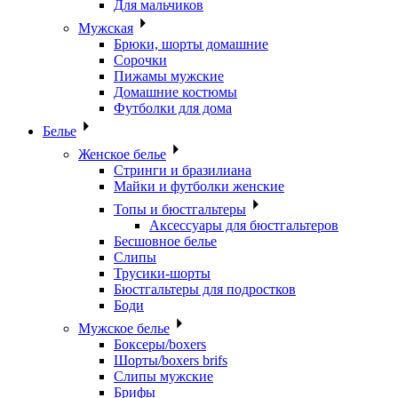
Для мальчиков
Мужская
Брюки, шорты домашние
Сорочки
Пижамы мужские
Домашние костюмы
Футболки для дома
Белье
Женское белье
Стринги и бразилиана
Майки и футболки женские
Топы и бюстгальтеры
Аксессуары для бюстгальтеров
Бесшовное белье
Слипы
Трусики-шорты
Бюстгальтеры для подростков
Боди
Мужское белье
Боксеры/boxers
Шорты/boxers brifs
Слипы мужские
Брифы