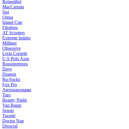
Reisenthel
MacCarrain
Sisi
Omsa
Island Cup
Filodoro
AT Scooters
Extreme Intimo
Milliner
Obsessive
Livia Corsetti
U.S Polo Assn
Rossoporpora
Days
Dragon
Ru-Socks
Fox Pro
Автопанорама
Taro
Beauty Night
Van Baam
Sensis
Tuosite
Doctor Nap
Drescod