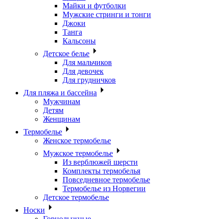
Майки и футболки
Мужские стринги и тонги
Джоки
Танга
Кальсоны
Детское белье
Для мальчиков
Для девочек
Для грудничков
Для пляжа и бассейна
Мужчинам
Детям
Женщинам
Термобелье
Женское термобелье
Мужское термобелье
Из верблюжей шерсти
Комплекты термобелья
Повседневное термобелье
Термобелье из Норвегии
Детское термобелье
Носки
Горнолыжные