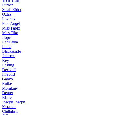
Tech-Team
Fuzion
Small Rider
Qztas
Lovetex
Free Angel
Miss Fabio
Miss Tiko
Лори
RedLaika
Lama
Blackspade
Julimex
Key
Lasting
Dexshell
Firebird
Ganzo
Ruike
Morakniv
Deuter
Blade
Joseph Joseph
Каталог
Chillafish