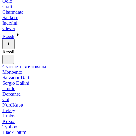
Odlo
Craft
Charmante
Sankom
Indefini
Clever
Rossli
Rossli
Смотреть все товары
Monbento
Salvador Dali
Sergio Dallini
Thorlo
Doreanse
Cat
NordKapp
Beboy
Umbra
Koziol
Typhoon
Black+blum