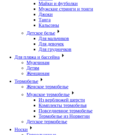
Майки и футболки
Мужские стринги и тонги
Джоки
Танга
Кальсоны
Детское белье
Для мальчиков
Для девочек
Для грудничков
Для пляжа и бассейна
Мужчинам
Детям
Женщинам
Термобелье
Женское термобелье
Мужское термобелье
Из верблюжей шерсти
Комплекты термобелья
Повседневное термобелье
Термобелье из Норвегии
Детское термобелье
Носки
Горнолыжные