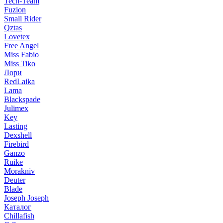
Tech-Team
Fuzion
Small Rider
Qztas
Lovetex
Free Angel
Miss Fabio
Miss Tiko
Лори
RedLaika
Lama
Blackspade
Julimex
Key
Lasting
Dexshell
Firebird
Ganzo
Ruike
Morakniv
Deuter
Blade
Joseph Joseph
Каталог
Chillafish