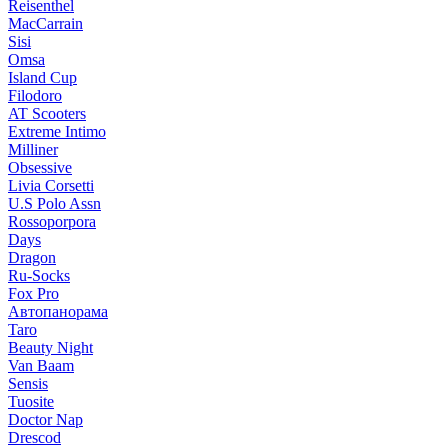
Reisenthel
MacCarrain
Sisi
Omsa
Island Cup
Filodoro
AT Scooters
Extreme Intimo
Milliner
Obsessive
Livia Corsetti
U.S Polo Assn
Rossoporpora
Days
Dragon
Ru-Socks
Fox Pro
Автопанорама
Taro
Beauty Night
Van Baam
Sensis
Tuosite
Doctor Nap
Drescod