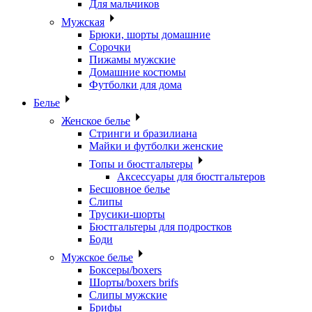
Для мальчиков
Мужская
Брюки, шорты домашние
Сорочки
Пижамы мужские
Домашние костюмы
Футболки для дома
Белье
Женское белье
Стринги и бразилиана
Майки и футболки женские
Топы и бюстгальтеры
Аксессуары для бюстгальтеров
Бесшовное белье
Слипы
Трусики-шорты
Бюстгальтеры для подростков
Боди
Мужское белье
Боксеры/boxers
Шорты/boxers brifs
Слипы мужские
Брифы