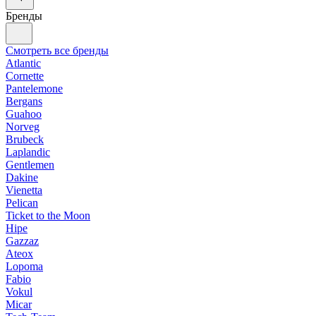
Бренды
Смотреть все бренды
Atlantic
Cornette
Pantelemone
Bergans
Guahoo
Norveg
Brubeck
Laplandic
Gentlemen
Dakine
Vienetta
Pelican
Ticket to the Moon
Hipe
Gazzaz
Ateox
Lopoma
Fabio
Vokul
Micar