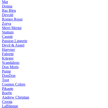
Mat
Donna
Bas Bleu
Devold
Romeo Rossi
Zorya
Merri Merini
Stattum
Casmir
Passion Lingerie
Devil & Angel
Haevner
Fabretti
Krieger
Scandaloso
Don Moris
Pump
DonDon
Toot
Cosmos Colors
Pikante
Boefje
Andrew Christian
Croota
LaBlinque