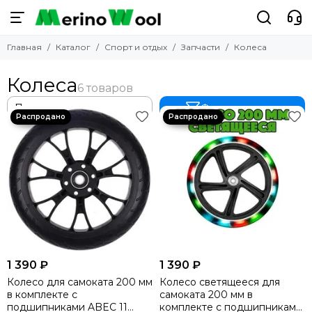
Спорт и отдых
Запчасти
Главная
Каталог
Спорт и отдых
Запчасти
Колеса
Смотреть все товары
Смотреть все товары
Самокаты
Колеса
Колеса
Запчасти
Грипсы
Наклейки/шкурки
Зима
Фильтр товаров
Пеги
Подшипники
1 390 ₽
1 390 ₽
Колесо для самоката 200 мм
Колесо светящееся для
в комплекте с
самоката 200 мм в
подшипниками ABEC 11
комплекте с подшипниками