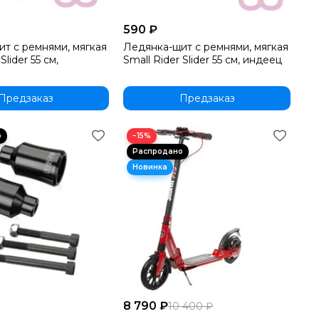
590 ₽
т с ремнями, мягкая
Ледянка-щит с ремнями, мягкая
Slider 55 см,
Small Rider Slider 55 см, индеец
Предзаказ
Предзаказ
−15%
8 790 ₽
10 400 ₽