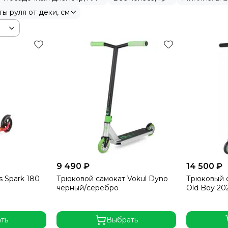
ы руля от деки, см
9 490 ₽
14 500 ₽
 Spark 180
Трюковой самокат Vokul Dyno
Трюковый 
черный/серебро
Old Boy 20
ть
Выбрать