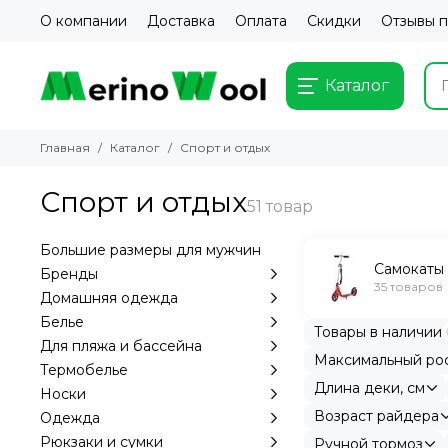
О компании
Доставка
Оплата
Скидки
Отзывы 
Каталог
Главная
Каталог
Спорт и отдых
Спорт и отдых
Большие размеры для мужчин
Самокаты
Бренды
35 товаров
Домашняя одежда
Белье
Товары в наличии
Для пляжа и бассейна
Максимальный рос
Термобелье
Длина деки, см
Носки
Возраст райдера
Одежда
Рюкзаки и сумки
Ручной тормоз