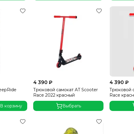
4 390 ₽
4 390 ₽
eepRide
Трюковой самокат AT Scooter
Трюковой с
Race 2022 красный
Race крас
В корзину
Выбрать