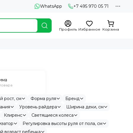
WhatsApp
+7 495 970 05 71
Профиль
Избранное
Корзина
има
 товара
 рост, см
Форма руля
Бренд
тания
Уровень райдера
Ширина деки, см
Клиренс
Светящиеся колеса
изатор
Регулировка высоты руля от пола, см
й возраст ребенка