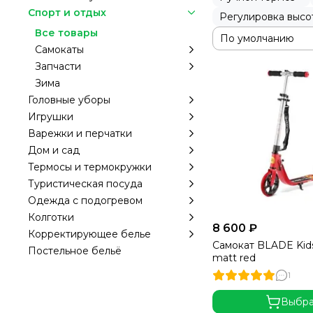
Спорт и отдых
Регулировка высот
Все товары
Самокаты
Запчасти
Зима
Головные уборы
Игрушки
Варежки и перчатки
Дом и сад
Термосы и термокружки
Туристическая посуда
Одежда с подогревом
Колготки
8 600 ₽
Корректирующее белье
Самокат BLADE Kids
Постельное бельё
matt red
1
Выбра