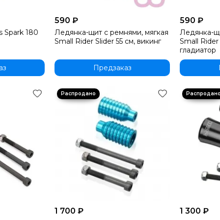
590 ₽
590 ₽
 Spark 180
Ледянка-щит с ремнями, мягкая
Ледянка-щи
Small Rider Slider 55 см, викинг
Small Rider 
гладиатор
аз
Предзаказ
1 700 ₽
1 300 ₽