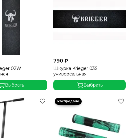
790 ₽
ieger 02W
Шкурка Krieger 03S
ьная
универсальная
Выбрать
Выбрать