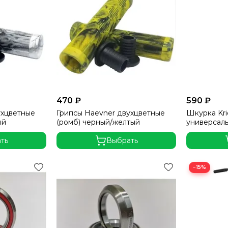
470 ₽
590 ₽
ухцветные
Грипсы Haevner двухцветные
Шкурка Kr
ый
(ромб) черный/желтый
универсал
ть
Выбрать
−15%