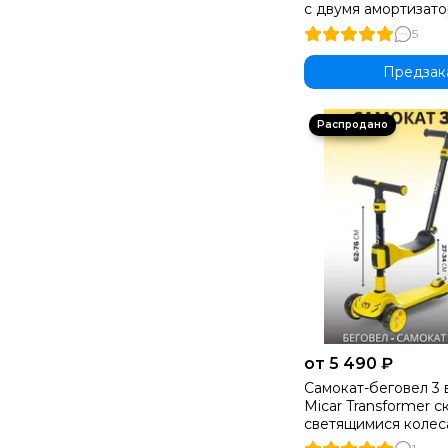
с двумя амортизато
ручным дисковым т
5
черный
Предзак
от 5 490 ₽
Самокат-беговел 3 в
Micar Transformer 
светящимися колес
сиденьем и родите