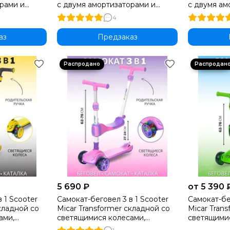
рами и
с двумя амортизаторами и
с двумя ам
ормозом,
ручным дисковым тормозом,
ручным ди
4
черно-розовый
белый
аз
Предзаказ
5 690 ₽
от 5 390 
 1 Scooter
Самокат-беговел 3 в 1 Scooter
Самокат-бе
складной со
Micar Transformer складной со
Micar Tran
ами,
светящимися колесами,
светящимис
льской
сиденьем и родительской
сиденьем 