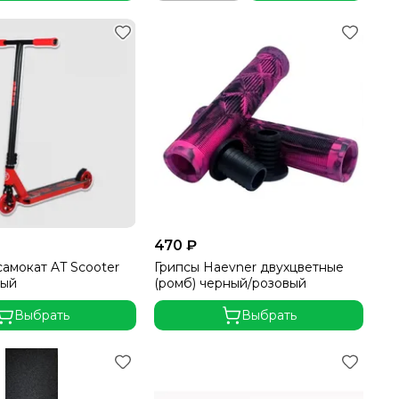
470 ₽
амокат AT Scooter
Грипсы Haevner двухцветные
ный
(ромб) черный/розовый
Выбрать
Выбрать