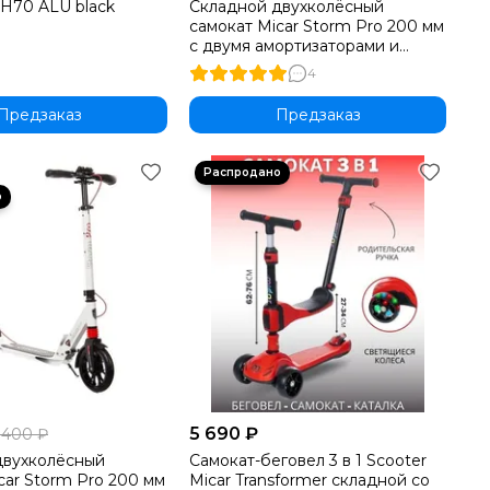
Н70 ALU black
Складной двухколёсный
самокат Micar Storm Pro 200 мм
с двумя амортизаторами и
ручным дисковым тормозом,
4
красный
Предзаказ
Предзаказ
5 690 ₽
 400 ₽
двухколёсный
Самокат-беговел 3 в 1 Scooter
car Storm Pro 200 мм
Micar Transformer складной со