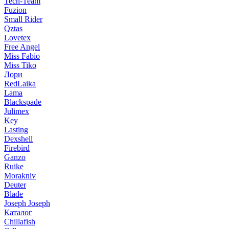
Tech-Team
Fuzion
Small Rider
Qztas
Lovetex
Free Angel
Miss Fabio
Miss Tiko
Лори
RedLaika
Lama
Blackspade
Julimex
Key
Lasting
Dexshell
Firebird
Ganzo
Ruike
Morakniv
Deuter
Blade
Joseph Joseph
Каталог
Chillafish