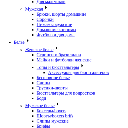
Для мальчиков
Мужская
Брюки, шорты домашние
Сорочки
Пижамы мужские
Домашние костюмы
Футболки для дома
Белье
Женское белье
Стринги и бразилиана
Майки и футболки женские
Топы и бюстгальтеры
Аксессуары для бюстгальтеров
Бесшовное белье
Слипы
Трусики-шорты
Бюстгальтеры для подростков
Боди
Мужское белье
Боксеры/boxers
Шорты/boxers brifs
Слипы мужские
Брифы