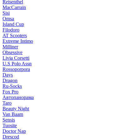
Reisenthel
MacCarrain
Sisi
Omsa
Island Cup
Filodoro
AT Scooters
Extreme Intimo
Milliner
Obsessive
Livia Corsetti
U.S Polo Assn
Rossoporpora
Days
Dragon
Ru-Socks
Fox Pro
Автопанорама
Taro
Beauty Night
Van Baam
Sensis
Tuosite
Doctor Nap
Drescod