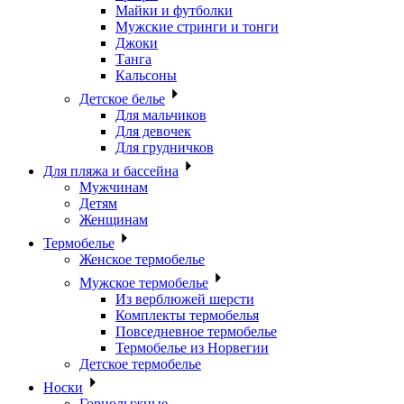
Майки и футболки
Мужские стринги и тонги
Джоки
Танга
Кальсоны
Детское белье
Для мальчиков
Для девочек
Для грудничков
Для пляжа и бассейна
Мужчинам
Детям
Женщинам
Термобелье
Женское термобелье
Мужское термобелье
Из верблюжей шерсти
Комплекты термобелья
Повседневное термобелье
Термобелье из Норвегии
Детское термобелье
Носки
Горнолыжные