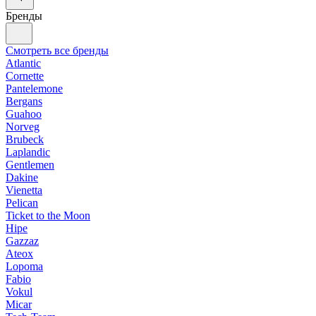
Бренды
Смотреть все бренды
Atlantic
Cornette
Pantelemone
Bergans
Guahoo
Norveg
Brubeck
Laplandic
Gentlemen
Dakine
Vienetta
Pelican
Ticket to the Moon
Hipe
Gazzaz
Ateox
Lopoma
Fabio
Vokul
Micar