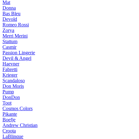
Mat
Donna
Bas Bleu
Devold
Romeo Rossi
Zorya
Merri Merini
Stattum
Casmir
Passion Lingerie
Devil & Angel
Haevner
Fabretti
Krieger
Scandaloso
Don Moris
Pump
DonDon
Toot
Cosmos Colors
Pikante
Boefje
Andrew Christian
Croota
LaBlinque