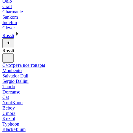
Odlo
Craft
Charmante
Sankom
Indefini
Clever
Rossli
Rossli
Смотреть все товары
Monbento
Salvador Dali
Sergio Dallini
Thorlo
Doreanse
Cat
NordKapp
Beboy
Umbra
Koziol
Typhoon
Black+blum