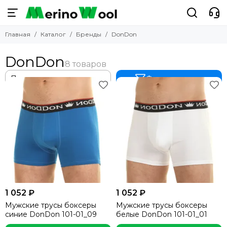
Бренды
Главная
Каталог
Бренды
DonDon
Смотреть все бренды
Atlantic
DonDon
Cornette
Pantelemone
Фильтр товаров
Bergans
Guahoo
Norveg
Brubeck
Laplandic
Gentlemen
Dakine
Vienetta
Pelican
1 052 ₽
1 052 ₽
Ticket to the Moon
Мужские трусы боксеры
Мужские трусы боксеры
Hipe
синие DonDon 101-01_09
белые DonDon 101-01_01
Gazzaz