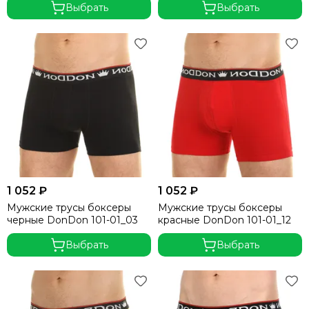
Выбрать
Выбрать
Ateox
Lopoma
Fabio
Vokul
Micar
Tech-Team
Fuzion
Small Rider
Qztas
Lovetex
Free Angel
1 052 ₽
1 052 ₽
Miss Fabio
Мужские трусы боксеры
Мужские трусы боксеры
Miss Tiko
черные DonDon 101-01_03
красные DonDon 101-01_12
Лори
RedLaika
Выбрать
Выбрать
Lama
Blackspade
Julimex