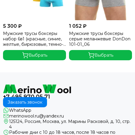
Salvador Dali
Sergio Dallini
Thorlo
Doreanse
5 300 ₽
1 052 ₽
Cat
Мужские трусы боксеры
Мужские трусы боксеры
набор 6в1 (красные, синие,
серые меланжевые DonDon
NordKapp
желтые, бирюзовые, темно-
101-01_06
Beboy
синие, черные) DonDon 101-
Umbra
06_60
Выбрать
Выбрать
Koziol
Typhoon
Black+blum
Reisenthel
MacCarrain
+7 495 970 05 71
Sisi
Заказать звонок
Omsa
WhatsApp
Island Cup
merinowool.ru@yandex.ru
Filodoro
125124, Россия, Москва, ул. Марины Расковой, д. 10, стр.
AT Scooters
4
Рабочие дни с 10 до 18 часов, после 18 часов по
Extreme Intimo