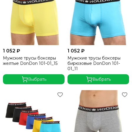
Key
Lasting
Dexshell
Firebird
Ganzo
Ruike
Morakniv
Deuter
1 052 ₽
1 052 ₽
Blade
Мужские трусы боксеры
Мужские трусы боксеры
желтые DonDon 101-01_15
бирюзовые DonDon 101-
Joseph Joseph
01_11
Каталог
Chillafish
Выбрать
Выбрать
Odlo
Craft
Charmante
Sankom
Indefini
Clever
Rossli