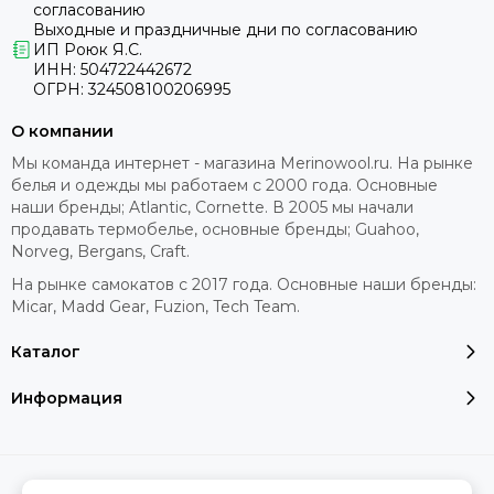
согласованию
Milliner
Выходные и праздничные дни по согласованию
Obsessive
ИП Роюк Я.С.
ИНН: 504722442672
Livia Corsetti
ОГРН: 324508100206995
U.S Polo Assn
Rossoporpora
О компании
Days
Мы команда интернет - магазина Merinowool.ru. На рынке
Dragon
белья и одежды мы работаем с 2000 года. Основные
Ru-Socks
наши бренды; Atlantic, Cornette. В 2005 мы начали
продавать термобелье, основные бренды; Guahoo,
Fox Pro
Norveg, Bergans, Craft.
Автопанорама
На рынке самокатов с 2017 года. Основные наши бренды:
Taro
Micar, Madd Gear, Fuzion, Tech Team.
Beauty Night
Van Baam
Каталог
Sensis
Tuosite
Информация
Doctor Nap
Drescod
Mat
2026 © MERINOWOOL.RU.
Карта сайта