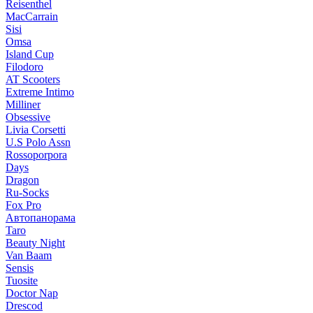
Reisenthel
MacCarrain
Sisi
Omsa
Island Cup
Filodoro
AT Scooters
Extreme Intimo
Milliner
Obsessive
Livia Corsetti
U.S Polo Assn
Rossoporpora
Days
Dragon
Ru-Socks
Fox Pro
Автопанорама
Taro
Beauty Night
Van Baam
Sensis
Tuosite
Doctor Nap
Drescod