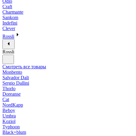
Odlo
Craft
Charmante
Sankom
Indefini
Clever
Rossli
Rossli
Смотреть все товары
Monbento
Salvador Dali
Sergio Dallini
Thorlo
Doreanse
Cat
NordKapp
Beboy
Umbra
Koziol
Typhoon
Black+blum