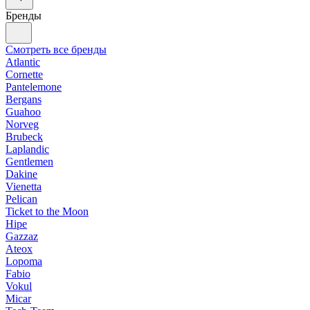
Бренды
Смотреть все бренды
Atlantic
Cornette
Pantelemone
Bergans
Guahoo
Norveg
Brubeck
Laplandic
Gentlemen
Dakine
Vienetta
Pelican
Ticket to the Moon
Hipe
Gazzaz
Ateox
Lopoma
Fabio
Vokul
Micar