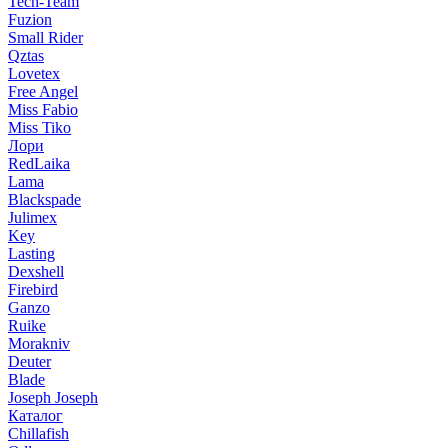
Tech-Team
Fuzion
Small Rider
Qztas
Lovetex
Free Angel
Miss Fabio
Miss Tiko
Лори
RedLaika
Lama
Blackspade
Julimex
Key
Lasting
Dexshell
Firebird
Ganzo
Ruike
Morakniv
Deuter
Blade
Joseph Joseph
Каталог
Chillafish