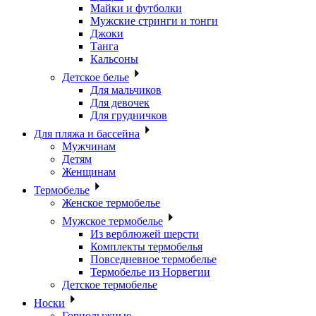
Майки и футболки
Мужские стринги и тонги
Джоки
Танга
Кальсоны
Детское белье
Для мальчиков
Для девочек
Для грудничков
Для пляжа и бассейна
Мужчинам
Детям
Женщинам
Термобелье
Женское термобелье
Мужское термобелье
Из верблюжей шерсти
Комплекты термобелья
Повседневное термобелье
Термобелье из Норвегии
Детское термобелье
Носки
Горнолыжные