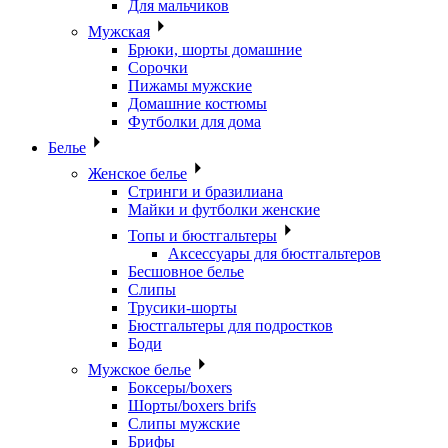
Для мальчиков
Мужская
Брюки, шорты домашние
Сорочки
Пижамы мужские
Домашние костюмы
Футболки для дома
Белье
Женское белье
Стринги и бразилиана
Майки и футболки женские
Топы и бюстгальтеры
Аксессуары для бюстгальтеров
Бесшовное белье
Слипы
Трусики-шорты
Бюстгальтеры для подростков
Боди
Мужское белье
Боксеры/boxers
Шорты/boxers brifs
Слипы мужские
Брифы