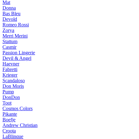
Mat
Donna
Bas Bleu
Devold
Romeo Rossi
Zorya
Merri Merini
Stattum
Casmir
Passion Lingerie
Devil & Angel
Haevner
Fabretti
Krieger
Scandaloso
Don Moris
Pump
DonDon
Toot
Cosmos Colors
Pikante
Boefje
Andrew Christian
Croota
LaBlinque