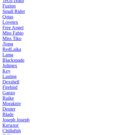
Tech-Team
Fuzion
Small Rider
Qztas
Lovetex
Free Angel
Miss Fabio
Miss Tiko
Лори
RedLaika
Lama
Blackspade
Julimex
Key
Lasting
Dexshell
Firebird
Ganzo
Ruike
Morakniv
Deuter
Blade
Joseph Joseph
Каталог
Chillafish