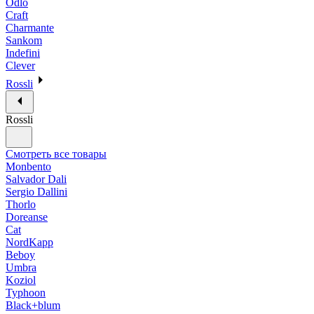
Odlo
Craft
Charmante
Sankom
Indefini
Clever
Rossli
Rossli
Смотреть все товары
Monbento
Salvador Dali
Sergio Dallini
Thorlo
Doreanse
Cat
NordKapp
Beboy
Umbra
Koziol
Typhoon
Black+blum