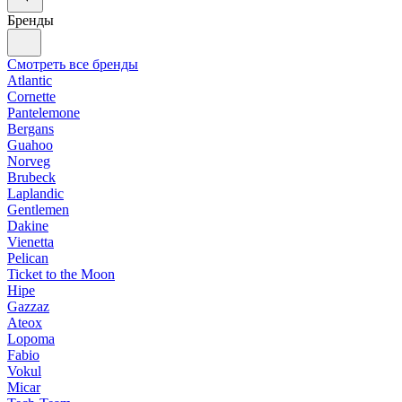
Бренды
Смотреть все бренды
Atlantic
Cornette
Pantelemone
Bergans
Guahoo
Norveg
Brubeck
Laplandic
Gentlemen
Dakine
Vienetta
Pelican
Ticket to the Moon
Hipe
Gazzaz
Ateox
Lopoma
Fabio
Vokul
Micar