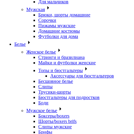
Для мальчиков
Мужская
Брюки, шорты домашние
Сорочки
Пижамы мужские
Домашние костюмы
Футболки для дома
Белье
Женское белье
Стринги и бразилиана
Майки и футболки женские
Топы и бюстгальтеры
Аксессуары для бюстгальтеров
Бесшовное белье
Слипы
Трусики-шорты
Бюстгальтеры для подростков
Боди
Мужское белье
Боксеры/boxers
Шорты/boxers brifs
Слипы мужские
Брифы