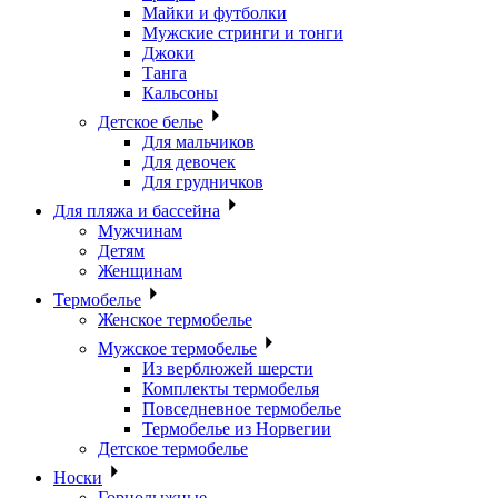
Майки и футболки
Мужские стринги и тонги
Джоки
Танга
Кальсоны
Детское белье
Для мальчиков
Для девочек
Для грудничков
Для пляжа и бассейна
Мужчинам
Детям
Женщинам
Термобелье
Женское термобелье
Мужское термобелье
Из верблюжей шерсти
Комплекты термобелья
Повседневное термобелье
Термобелье из Норвегии
Детское термобелье
Носки
Горнолыжные