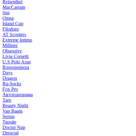
Reisenthel
MacCarrain
Sisi
Omsa
Island Cup
Filodoro
AT Scooters
Extreme Intimo
Milliner
Obsessive
Livia Corsetti
U.S Polo Assn
Rossoporpora
Days
Dragon
Ru-Socks
Fox Pro
Автопанорама
Taro
Beauty Night
Van Baam
Sensis
Tuosite
Doctor Nap
Drescod