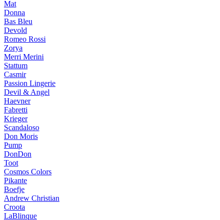
Mat
Donna
Bas Bleu
Devold
Romeo Rossi
Zorya
Merri Merini
Stattum
Casmir
Passion Lingerie
Devil & Angel
Haevner
Fabretti
Krieger
Scandaloso
Don Moris
Pump
DonDon
Toot
Cosmos Colors
Pikante
Boefje
Andrew Christian
Croota
LaBlinque