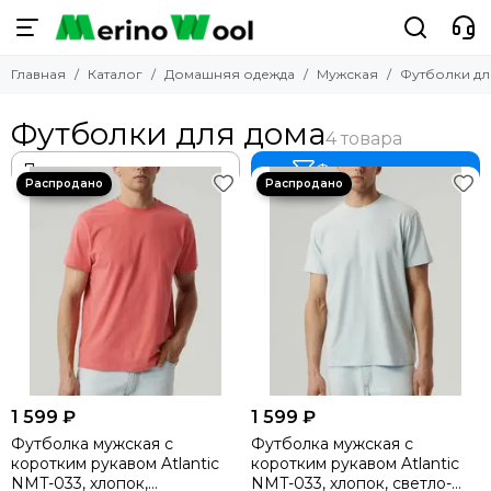
Домашняя одежда
Мужская
Главная
Каталог
Домашняя одежда
Мужская
Футболки дл
Смотреть все товары
Смотреть все товары
Женская
Брюки, шорты домашние
Футболки для дома
Детская
Сорочки
Мужская
Пижамы мужские
Фильтр товаров
Домашние костюмы
Футболки для дома
1 599 ₽
1 599 ₽
Футболка мужская с
Футболка мужская с
коротким рукавом Atlantic
коротким рукавом Atlantic
NMT-033, хлопок,
NMT-033, хлопок, светло-