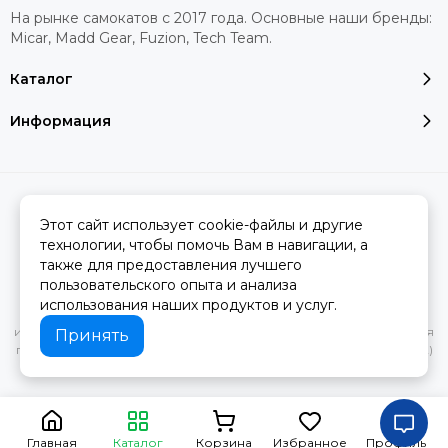
На рынке самокатов с 2017 года. Основные наши бренды:
Micar, Madd Gear, Fuzion, Tech Team.
Каталог
Информация
2026 © MERINOWOOL.RU.
Карта сайта
Сделано в
MOSK.STUDIO
для платформы
InSales
Этот сайт использует cookie-файлы и другие
технологии, чтобы помочь Вам в навигации, а
также для предоставления лучшего
пользовательского опыта и анализа
Вся представленная на сайте информация, касающаяся
использования наших продуктов и услуг.
характеристик, стоимости товаров и услуг, носит
информационный характер и ни при каких условиях не является
Принять
публичной офертой, определяемой положениями Статьи 437(2)
Гражданского кодекса РФ.
Главная
Каталог
Корзина
Избранное
Профиль