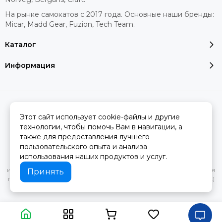
На рынке самокатов с 2017 года. Основные наши бренды:
Micar, Madd Gear, Fuzion, Tech Team.
Каталог
Информация
2026 © MERINOWOOL.RU.
Карта сайта
Сделано в
MOSK.STUDIO
для платформы
InSales
Этот сайт использует cookie-файлы и другие
технологии, чтобы помочь Вам в навигации, а
также для предоставления лучшего
пользовательского опыта и анализа
Вся представленная на сайте информация, касающаяся
использования наших продуктов и услуг.
характеристик, стоимости товаров и услуг, носит
информационный характер и ни при каких условиях не является
Принять
публичной офертой, определяемой положениями Статьи 437(2)
Гражданского кодекса РФ.