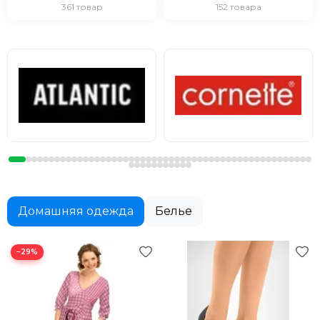
361 товар
152 товара
Домашняя одежда
Белье
−29%