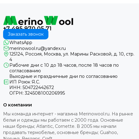
+7 495 970 05 71
Заказать звонок
WhatsApp
merinowool.ru@yandex.ru
125124, Россия, Москва, ул. Марины Расковой, д. 10, стр.
4
Рабочие дни с 10 до 18 часов, после 18 часов по
согласованию
Выходные и праздничные дни по согласованию
ИП Роюк Я.С.
ИНН: 504722442672
ОГРН: 324508100206995
О компании
Мы команда интернет - магазина Merinowool.ru. На рынке
белья и одежды мы работаем с 2000 года. Основные
наши бренды; Atlantic, Cornette. В 2005 мы начали
продавать термобелье, основные бренды; Guahoo,
Norveg, Bergans, Craft.