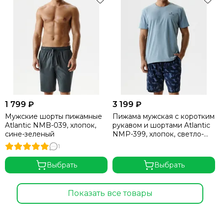
1 799 ₽
3 199 ₽
Мужские шорты пижамные
Пижама мужская с коротким
Atlantic NMB-039, хлопок,
рукавом и шортами Atlantic
сине-зеленый
NMP-399, хлопок, светло-
голубой + деним
1
Выбрать
Выбрать
Показать все товары