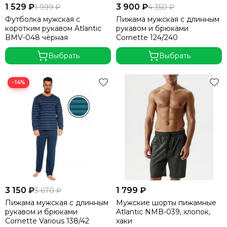
1 529 ₽
3 900 ₽
1 999 ₽
4 350 ₽
Футболка мужская с
Пижама мужская с длинным
коротким рукавом Atlantic
рукавом и брюками
BMV-048 чёрная
Cornette 124/240
Выбрать
Выбрать
−14%
3 150 ₽
1 799 ₽
3 670 ₽
Пижама мужская с длинным
Мужские шорты пижамные
рукавом и брюками
Atlantic NMB-039, хлопок,
Cornette Various 138/42
хаки