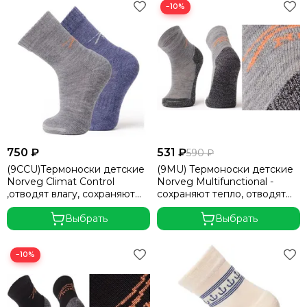
−10%
750 ₽
531 ₽
590 ₽
(9CCU)Термоноски детские
(9MU) Термоноски детские
Norveg Climat Control
Norveg Multifunctional -
,отводят влагу, сохраняют
сохраняют тепло, отводят
температуру тела
влагу
Выбрать
Выбрать
−10%