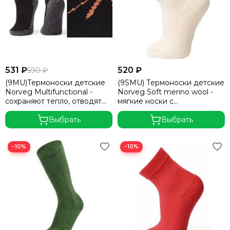
531 ₽
520 ₽
590 ₽
(9MU)Термоноски детские
(9SMU) Термоноски детские
Norveg Multifunctional -
Norveg Soft merino wool -
сохраняют тепло, отводят
мягкие носки с
влагу
дополнительным
Выбрать
утеплением в зоне стопы
Выбрать
−10%
−10%