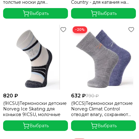
толстые носки для
Сountry - для катания на
экстремальных морозов
лыжах
Выбрать
Выбрать
−20%
820 ₽
632 ₽
790 ₽
(9ICSU)Термоноски детские
(9CCS)Термоноски детские
Norveg Ice Skating для
Norveg Climat Control
коньков 9ICSU, молочные
отводят влагу, сохраняют
температуру тела, осень-
Выбрать
зима-весна
Выбрать