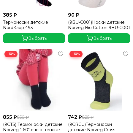
385 ₽
90 ₽
Термоноски детские
(9BU-C001)Носки детские
NordKapp 493
Norveg Bio Cotton 9BU-C001
Выбрать
Выбрать
−10%
−10%
855 ₽
742 ₽
950 ₽
825 ₽
(9CTS) Термоноски детские
(9CRCU)Термоноски
Norveg "-60" очень теплые
детские Norveg Cross