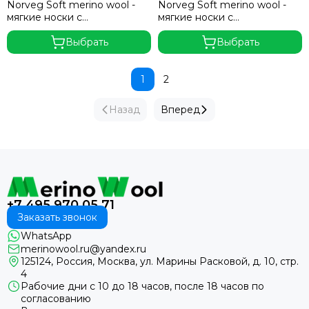
Norveg Soft merino wool -
Norveg Soft merino wool -
мягкие носки с
мягкие носки с
дополнительным
дополнительным
утеплением в зоне стопы
Выбрать
утеплением в зоне стопы
Выбрать
1
2
Назад
Вперед
+7 495 970 05 71
Заказать звонок
WhatsApp
merinowool.ru@yandex.ru
125124, Россия, Москва, ул. Марины Расковой, д. 10, стр.
4
Рабочие дни с 10 до 18 часов, после 18 часов по
согласованию