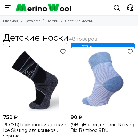
Носки
Главная
Каталог
Носки
Детские носки
Смотреть все товары
Горнолыжные
Детские носки
Мужские носки
Женские носки
Фильтр товаров
Детские носки
Водонепроницаемые
Прикольные носки
750 ₽
90 ₽
(9ICSU)Термоноски детские
(9BU)Носки детские Norveg
Ice Skating для коньков ,
Bio Bamboo 9BU
черные