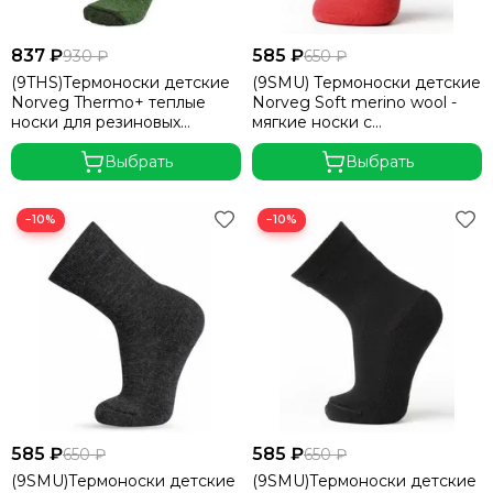
837 ₽
585 ₽
930 ₽
650 ₽
(9THS)Термоноски детские
(9SMU) Термоноски детские
Norveg Thermo+ теплые
Norveg Soft merino wool -
носки для резиновых
мягкие носки с
сапожек
дополнительным
Выбрать
утеплением в зоне стопы
Выбрать
−10%
−10%
585 ₽
585 ₽
650 ₽
650 ₽
(9SMU)Термоноски детские
(9SMU)Термоноски детские