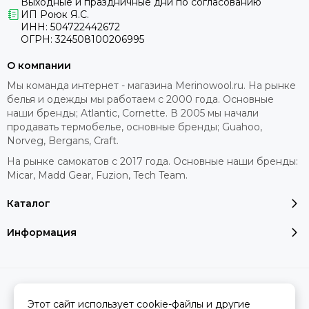
Выходные и праздничные дни по согласованию
ИП Роюк Я.С.
ИНН: 504722442672
ОГРН: 324508100206995
О компании
Мы команда интернет - магазина Merinowool.ru. На рынке
белья и одежды мы работаем с 2000 года. Основные
наши бренды; Atlantic, Cornette. В 2005 мы начали
продавать термобелье, основные бренды; Guahoo,
Norveg, Bergans, Craft.
На рынке самокатов с 2017 года. Основные наши бренды:
Micar, Madd Gear, Fuzion, Tech Team.
Каталог
Информация
2026 © MERINOWOOL.RU.
Карта сайта
Сделано в
MOSK.STUDIO
для платформы
InSales
Этот сайт использует cookie-файлы и другие