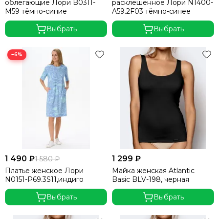
облегающие Лори B0311-
расклешённое Лори N1400-
M59 тёмно-синие
A59.2F03 тёмно-синее
Выбрать
Выбрать
−6%
1 490 ₽
1 299 ₽
1 580 ₽
Платье женское Лори
Майка женская Atlantic
N0151-P69.3S11,индиго
Basic BLV-198, черная
Выбрать
Выбрать