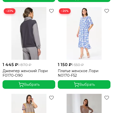
−23%
−26%
1 445 ₽
1 150 ₽
1 870 ₽
1 550 ₽
Джемпер женский Лори
Платье женское Лори
F0170-O90
N0170-F52
Выбрать
Выбрать