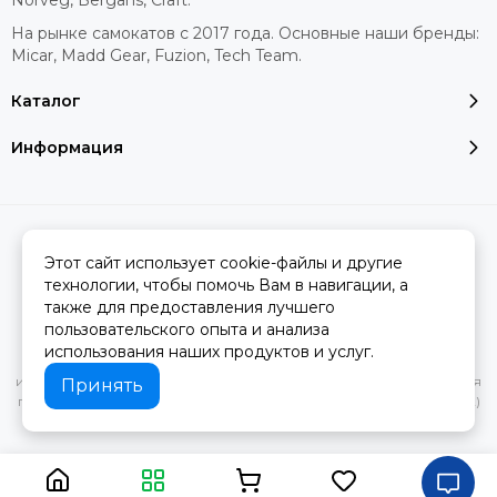
Norveg, Bergans, Craft.
На рынке самокатов с 2017 года. Основные наши бренды:
Micar, Madd Gear, Fuzion, Tech Team.
Каталог
Информация
2026 © MERINOWOOL.RU.
Карта сайта
Сделано в
MOSK.STUDIO
для платформы
InSales
Этот сайт использует cookie-файлы и другие
технологии, чтобы помочь Вам в навигации, а
также для предоставления лучшего
пользовательского опыта и анализа
Вся представленная на сайте информация, касающаяся
использования наших продуктов и услуг.
характеристик, стоимости товаров и услуг, носит
информационный характер и ни при каких условиях не является
Принять
публичной офертой, определяемой положениями Статьи 437(2)
Гражданского кодекса РФ.