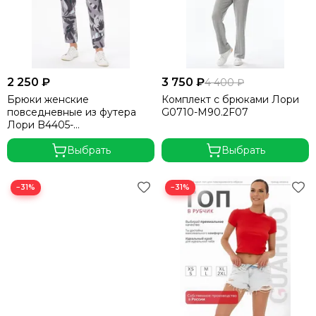
2 250 ₽
3 750 ₽
4 400 ₽
Брюки женские
Комплект с брюками Лори
повседневные из футера
G0710-M90.2F07
Лори B4405-
P90.3S06,серый
Выбрать
Выбрать
−31%
−31%