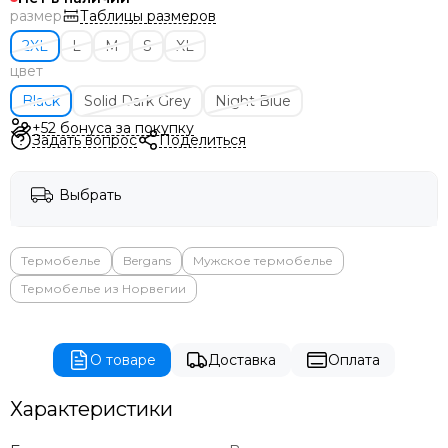
Таблицы размеров
размер
2XL
L
M
S
XL
цвет
Black
Solid Dark Grey
Night Blue
+52 бонуса за покупку
Задать вопрос
Поделиться
Выбрать
Термобелье
Bergans
Мужское термобелье
Термобелье из Норвегии
О товаре
Доставка
Оплата
Характеристики