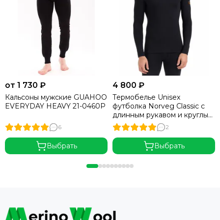
от 1 730 ₽
4 800 ₽
Кальсоны мужские GUAHOO
Термобелье Unisex
EVERYDAY HEAVY 21-0460P
футболка Norveg Classic с
длинным рукавом и круглым
воротом UNISEX (3U1RL)
6
2
Выбрать
Выбрать