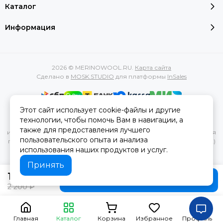
Каталог
Информация
2026 © MERINOWOOL.RU.
Карта сайта
Сделано в
MOSK.STUDIO
для платформы
InSales
Этот сайт использует cookie-файлы и другие
Вся представленная на сайте информация, касающаяся
технологии, чтобы помочь Вам в навигации, а
характеристик, стоимости товаров и услуг, носит
также для предоставления лучшего
информационный характер и ни при каких условиях не является
пользовательского опыта и анализа
публичной офертой, определяемой положениями Статьи 437(2)
использования наших продуктов и услуг.
Гражданского кодекса РФ.
Принять
1 760 ₽
Предзаказ
2 200 ₽
Главная
Каталог
Корзина
Избранное
Профиль