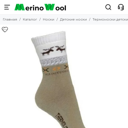
Носки
Главная
Каталог
Носки
Детские носки
Термоноски детски
Смотреть все товары
Горнолыжные
Мужские носки
Женские носки
Детские носки
Водонепроницаемые
Прикольные носки