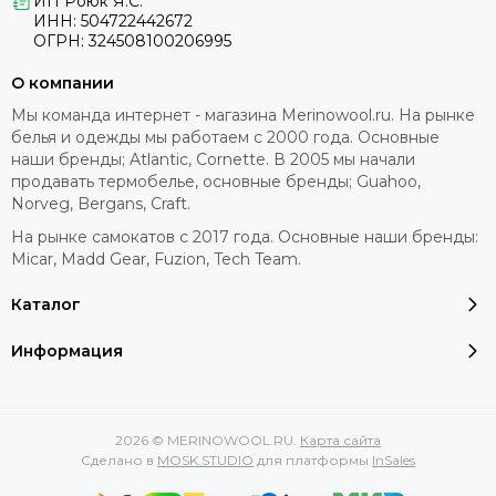
ИП Роюк Я.С.
ИНН: 504722442672
ОГРН: 324508100206995
О компании
Мы команда интернет - магазина Merinowool.ru. На рынке
белья и одежды мы работаем с 2000 года. Основные
наши бренды; Atlantic, Cornette. В 2005 мы начали
продавать термобелье, основные бренды; Guahoo,
Norveg, Bergans, Craft.
На рынке самокатов с 2017 года. Основные наши бренды:
Micar, Madd Gear, Fuzion, Tech Team.
Каталог
Информация
2026 © MERINOWOOL.RU.
Карта сайта
Сделано в
MOSK.STUDIO
для платформы
InSales