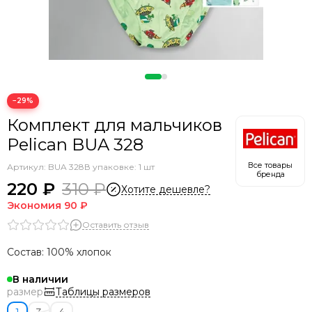
−29%
Комплект для мальчиков
Pelican BUA 328
Все товары
Артикул:
BUA 328
В упаковке: 1 шт
бренда
220 ₽
310 ₽
Хотите дешевле?
Экономия
90 ₽
Оставить отзыв
Состав: 100% хлопок
В наличии
Таблицы размеров
размер