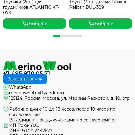
Трусики (2шт) для
Трусы (3шт) для мальчиков
грудничков ATLANTIC KT-
Pelican BUL-329
073
Выбрать
Выбрать
+7 495 970 05 71
Заказать звонок
WhatsApp
merinowool.ru@yandex.ru
125124, Россия, Москва, ул. Марины Расковой, д. 10, стр.
4
Рабочие дни с 10 до 18 часов, после 18 часов по
согласованию
Выходные и праздничные дни по согласованию
ИП Роюк Я.С.
ИНН: 504722442672