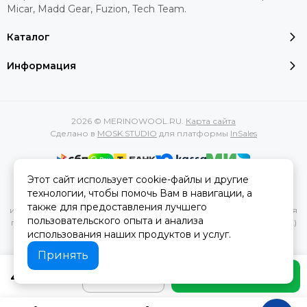
Micar, Madd Gear, Fuzion, Tech Team.
Каталог
Информация
2026 © MERINOWOOL.RU.
Карта сайта
Сделано в
MOSK.STUDIO
для платформы
InSales
Этот сайт использует cookie-файлы и другие
Вся представленная на сайте информация, касающаяся
технологии, чтобы помочь Вам в навигации, а
характеристик, стоимости товаров и услуг, носит
также для предоставления лучшего
информационный характер и ни при каких условиях не является
пользовательского опыта и анализа
публичной офертой, определяемой положениями Статьи 437(2)
использования наших продуктов и услуг.
Гражданского кодекса РФ.
Принять
425 ₽
В корзину