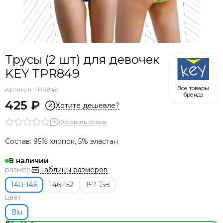
Трусы (2 шт) для девочек
KEY TPR849
Все товары
Артикул:
TPR849
бренда
425 ₽
Хотите дешевле?
Оставить отзыв
Состав: 95% хлопок, 5% эластан
В наличии
Таблицы размеров
размер
140-146
146-152
152-158
цвет
Blu