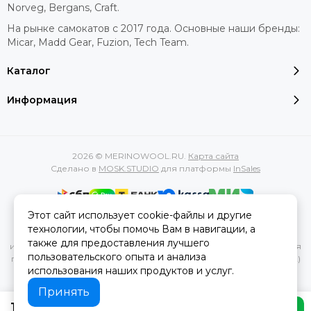
Norveg, Bergans, Craft.
На рынке самокатов с 2017 года. Основные наши бренды:
Micar, Madd Gear, Fuzion, Tech Team.
Каталог
Информация
2026 © MERINOWOOL.RU.
Карта сайта
Сделано в
MOSK.STUDIO
для платформы
InSales
Этот сайт использует cookie-файлы и другие
Вся представленная на сайте информация, касающаяся
технологии, чтобы помочь Вам в навигации, а
характеристик, стоимости товаров и услуг, носит
также для предоставления лучшего
информационный характер и ни при каких условиях не является
пользовательского опыта и анализа
публичной офертой, определяемой положениями Статьи 437(2)
использования наших продуктов и услуг.
Гражданского кодекса РФ.
Принять
1 199 ₽