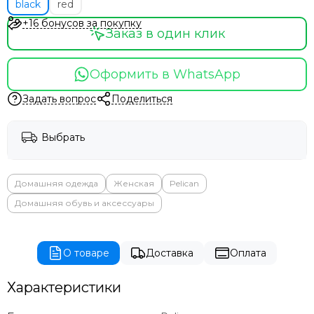
black
red
+16 бонусов за покупку
Заказ в один клик
Оформить в WhatsApp
Задать вопрос
Поделиться
Выбрать
Домашняя одежда
Женская
Pelican
Домашняя обувь и аксессуары
О товаре
Доставка
Оплата
Характеристики