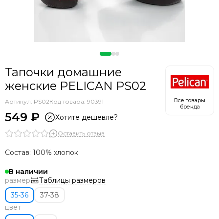
Тапочки домашние
женские PELICAN PS02
Все товары
Артикул:
PS02
Код товара: 90391
бренда
549 ₽
Хотите дешевле?
Оставить отзыв
Состав: 100% хлопок
В наличии
Таблицы размеров
размер
35-36
37-38
цвет