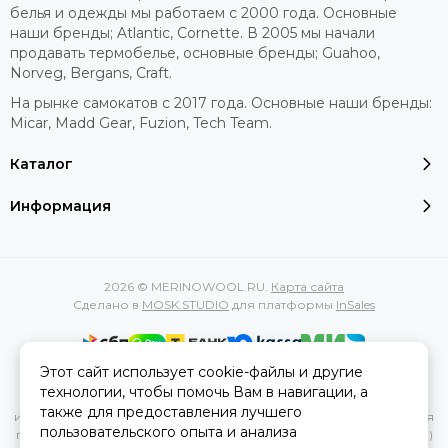
белья и одежды мы работаем с 2000 года. Основные
наши бренды; Atlantic, Cornette. В 2005 мы начали
продавать термобелье, основные бренды; Guahoo,
Norveg, Bergans, Craft.
На рынке самокатов с 2017 года. Основные наши бренды:
Micar, Madd Gear, Fuzion, Tech Team.
Каталог
Информация
2026 © MERINOWOOL.RU.
Карта сайта
Сделано в
MOSK.STUDIO
для платформы
InSales
Этот сайт использует cookie-файлы и другие
Вся представленная на сайте информация, касающаяся
технологии, чтобы помочь Вам в навигации, а
характеристик, стоимости товаров и услуг, носит
также для предоставления лучшего
информационный характер и ни при каких условиях не является
пользовательского опыта и анализа
публичной офертой, определяемой положениями Статьи 437(2)