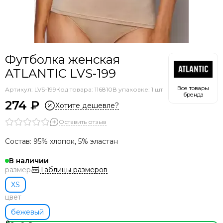
Футболка женская
ATLANTIC LVS-199
Все товары
Артикул:
LVS-199
Код товара: 116810
В упаковке: 1 шт
бренда
274 ₽
Хотите дешевле?
Оставить отзыв
Состав: 95% хлопок, 5% эластан
В наличии
Таблицы размеров
размер
XS
цвет
бежевый