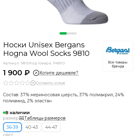
Носки Unisex Bergans
Hogna Wool Socks 9810
Все товары
Артикул:
9810
Код товара: 114890
бренда
1 900 ₽
Хотите дешевле?
Оставить отзыв
Состав: 37% мериносовая шерсть, 37% полиакрил, 24%
полиамид, 2% эластан
В наличии
Таблицы размеров
размер
36-39
40-43
44-47
цвет