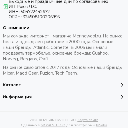
Выходные и праздничные дни по согласованию
ИП Роюк Я.С.
ИНН: 504722442672
ОГРН: 324508100206995
О компании
Мы команда интернет - магазина Merinowool.ru. На рынке
белья и одежды мы работаем с 2000 года. Основные
наши бренды; Atlantic, Cornette. В 2005 мы начали
продавать термобелье, основные бренды; Guahoo,
Norveg, Bergans, Craft.
На рынке самокатов с 2017 года. Основные наши бренды:
Micar, Madd Gear, Fuzion, Tech Team.
Каталог
Информация
2026 © MERINOWOOL.RU.
Карта сайта
Сделано в
MOSK.STUDIO
для платформы
InSales