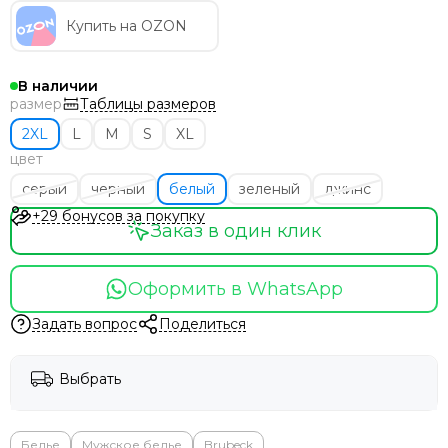
Купить на OZON
В наличии
Таблицы размеров
размер
2XL
L
M
S
XL
цвет
серый
черный
белый
зеленый
джинс
+29 бонусов за покупку
Заказ в один клик
Оформить в WhatsApp
Задать вопрос
Поделиться
Выбрать
Белье
Мужское белье
Brubeck