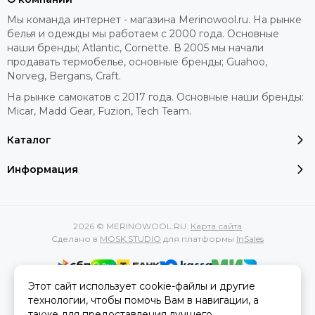
Мы команда интернет - магазина Merinowool.ru. На рынке
белья и одежды мы работаем с 2000 года. Основные
наши бренды; Atlantic, Cornette. В 2005 мы начали
продавать термобелье, основные бренды; Guahoo,
Norveg, Bergans, Craft.
На рынке самокатов с 2017 года. Основные наши бренды:
Micar, Madd Gear, Fuzion, Tech Team.
Каталог
Информация
2026 © MERINOWOOL.RU.
Карта сайта
Сделано в
MOSK.STUDIO
для платформы
InSales
Этот сайт использует cookie-файлы и другие
Вся представленная на сайте информация, касающаяся
технологии, чтобы помочь Вам в навигации, а
характеристик, стоимости товаров и услуг, носит
также для предоставления лучшего