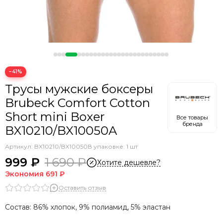
−41%
Трусы мужские боксеры
Brubeck Comfort Cotton
Short mini Boxer
Все товары
бренда
BX10210/BX10050A
Артикул:
BX10210/BX10050
В упаковке: 1 шт
999 ₽
1 690 ₽
Хотите дешевле?
Экономия
691 ₽
Оставить отзыв
Состав: 86% хлопок, 9% полиамид, 5% эластан