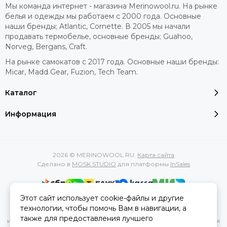
Мы команда интернет - магазина Merinowool.ru. На рынке
белья и одежды мы работаем с 2000 года. Основные
наши бренды; Atlantic, Cornette. В 2005 мы начали
продавать термобелье, основные бренды; Guahoo,
Norveg, Bergans, Craft.
На рынке самокатов с 2017 года. Основные наши бренды:
Micar, Madd Gear, Fuzion, Tech Team.
Каталог
Информация
2026 © MERINOWOOL.RU.
Карта сайта
Сделано в
MOSK.STUDIO
для платформы
InSales
Этот сайт использует cookie-файлы и другие
Вся представленная на сайте информация, касающаяся
технологии, чтобы помочь Вам в навигации, а
характеристик, стоимости товаров и услуг, носит
также для предоставления лучшего
информационный характер и ни при каких условиях не является