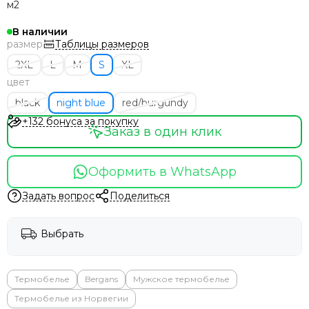
м2
В наличии
Таблицы размеров
размер
2XL
L
M
S
XL
цвет
black
night blue
red/burgundy
+132 бонуса за покупку
Заказ в один клик
Оформить в WhatsApp
Задать вопрос
Поделиться
Выбрать
Термобелье
Bergans
Мужское термобелье
Термобелье из Норвегии