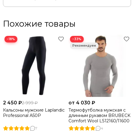
Похожие товары
−18%
−33%
2 450 ₽
от 4 030 ₽
2 999 ₽
Кальсоны мужские Laplandic
Термофутболка мужская с
Professional A50P
длинным рукавом BRUBECK
Comfort Wool LS12160/11600
7
4