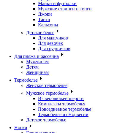
Майки и футболки
Мужские стринги и тонги
Джоки
Танга
Кальсоны
Детское белье
Для мальчиков
Для девочек
Для грудничков
Для пляжа и бассейна
Мужчинам
Детям
Женщинам
Термобелье
Женское термобелье
Мужское термобелье
Из верблюжей шерсти
Комплекты термобелья
Повседневное термобелье
Термобелье из Норвегии
Детское термобелье
Носки
Горнолыжные