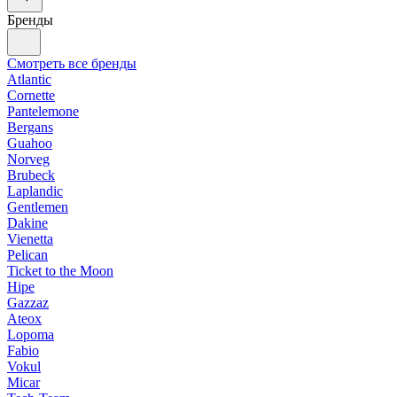
Бренды
Смотреть все бренды
Atlantic
Cornette
Pantelemone
Bergans
Guahoo
Norveg
Brubeck
Laplandic
Gentlemen
Dakine
Vienetta
Pelican
Ticket to the Moon
Hipe
Gazzaz
Ateox
Lopoma
Fabio
Vokul
Micar