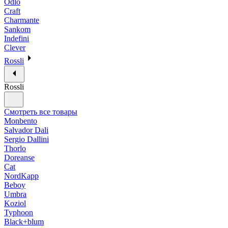
Odlo
Craft
Charmante
Sankom
Indefini
Clever
Rossli
Rossli
Смотреть все товары
Monbento
Salvador Dali
Sergio Dallini
Thorlo
Doreanse
Cat
NordKapp
Beboy
Umbra
Koziol
Typhoon
Black+blum