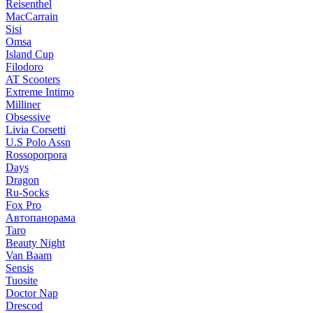
Reisenthel
MacCarrain
Sisi
Omsa
Island Cup
Filodoro
AT Scooters
Extreme Intimo
Milliner
Obsessive
Livia Corsetti
U.S Polo Assn
Rossoporpora
Days
Dragon
Ru-Socks
Fox Pro
Автопанорама
Taro
Beauty Night
Van Baam
Sensis
Tuosite
Doctor Nap
Drescod