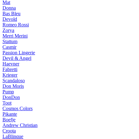
Mat
Donna
Bas Bleu
Devold
Romeo Rossi
Zorya
Merri Merini
Stattum
Casmir
Passion Lingerie
Devil & Angel
Haevner
Fabretti
Krieger
Scandaloso
Don Moris
Pump
DonDon
Toot
Cosmos Colors
Pikante
Boefje
Andrew Christian
Croota
LaBlinque