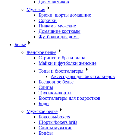
Для мальчиков
Мужская
Брюки, шорты домашние
Сорочки
Пижамы мужские
Домашние костюмы
Футболки для дома
Белье
Женское белье
Стринги и бразилиана
Майки и футболки женские
Топы и бюстгальтеры
Аксессуары для бюстгальтеров
Бесшовное белье
Слипы
Трусики-шорты
Бюстгальтеры для подростков
Боди
Мужское белье
Боксеры/boxers
Шорты/boxers brifs
Слипы мужские
Брифы