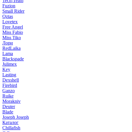
Tech-Team
Fuzion
Small Rider
Qztas
Lovetex
Free Angel
Miss Fabio
Miss Tiko
Лори
RedLaika
Lama
Blackspade
Julimex
Key
Lasting
Dexshell
Firebird
Ganzo
Ruike
Morakniv
Deuter
Blade
Joseph Joseph
Каталог
Chillafish