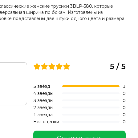
: классические женские трусики 3BLP-580, которые
версальная ширина по бокам. Изготовлены из
ковке представлены две штуки одного цвета и размера.
5 / 5
5 звёзд
1
4 звезды
0
3 звезды
0
2 звезды
0
1 звезда
0
Без оценки
0
Оставить отзыв