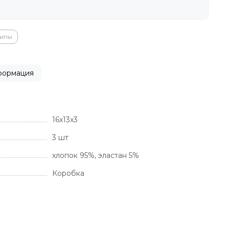
ипы
формация
16x13x3
3 шт
хлопок 95%, эластан 5%
Коробка