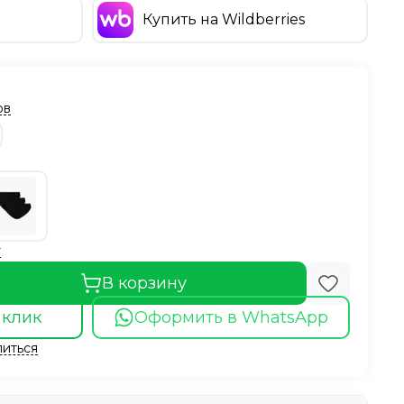
Купить на Wildberries
ов
у
В корзину
 клик
Оформить в WhatsApp
иться