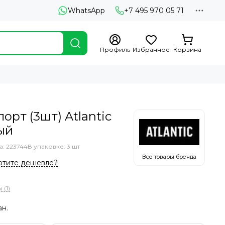
WhatsApp
+7 495 970 05 71
Профиль
Избранное
Корзина
орт (3шт) Atlantic
ый
а: 223744
В упаковке: 3 шт
Все товары бренда
отите дешевле?
 (1)
ан.