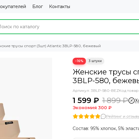
покупателей
Блог
Контакты
ские трусы спорт (3шт) Atlantic 3BLP-580, бежевый
−16%
Женские трусы сп
3BLP-580, бежев
Артикул:
3BLP-580-BEZ
Код товар
1 599 ₽
1 899 ₽
Х
Экономия
300 ₽
Рейтинг и отзывы
Состав: 95% хлопок, 5% эласт