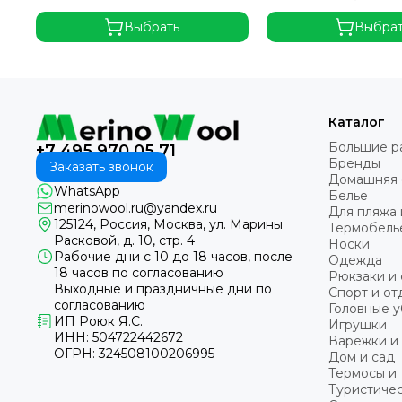
Выбрать
Выбра
Каталог
Большие р
+7 495 970 05 71
Бренды
Заказать звонок
Домашняя
WhatsApp
Белье
merinowool.ru@yandex.ru
Для пляжа 
125124, Россия, Москва, ул. Марины
Термобель
Расковой, д. 10, стр. 4
Носки
Рабочие дни с 10 до 18 часов, после
Одежда
18 часов по согласованию
Рюкзаки и 
Выходные и праздничные дни по
Спорт и от
согласованию
Головные 
ИП Роюк Я.С.
Игрушки
ИНН: 504722442672
Варежки и
ОГРН: 324508100206995
Дом и сад
Термосы и
Туристичес