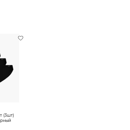
т (3шт)
ерный