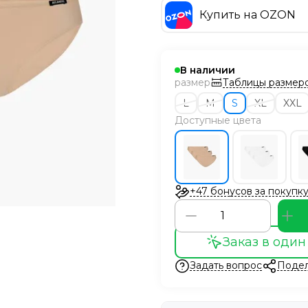
Купить на OZON
В наличии
Таблицы размер
размер
L
M
S
XL
XXL
Доступные цвета
+47 бонусов за покупк
Заказ в один
Задать вопрос
Подел