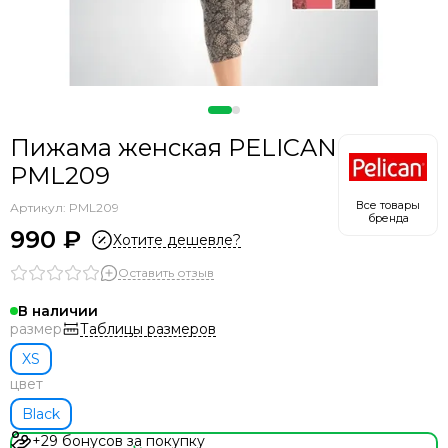
Пижама женская PELICAN
PML209
Все товары
Артикул:
PML209
бренда
990 ₽
Хотите дешевле?
Оставить отзыв
В наличии
Таблицы размеров
размер
XS
цвет
Black
+29 бонусов за покупку