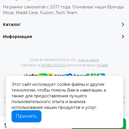
На рынке самокатов с 2017 года. Основные наши бренды:
Micar, Madd Gear, Fuzion, Tech Team.
Каталог
Информация
2026 © MERINOWOOL.RU.
Карта сайта
Сделано в
MOSK.STUDIO
для платформы
InSales
Этот сайт использует cookie-файлы и другие
Вся представленная на сайте информация, касающаяся
технологии, чтобы помочь Вам в навигации, а
характеристик, стоимости товаров и услуг, носит
также для предоставления лучшего
информационный характер и ни при каких условиях не является
пользовательского опыта и анализа
публичной офертой, определяемой положениями Статьи 437(2)
использования наших продуктов и услуг.
Гражданского кодекса РФ.
Принять
990 ₽
В корзину