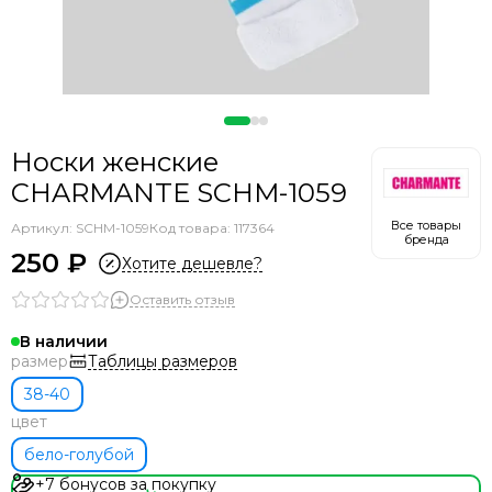
Носки женские
CHARMANTE SCHM-1059
Все товары
Артикул:
SCHM-1059
Код товара: 117364
бренда
250 ₽
Хотите дешевле?
Оставить отзыв
В наличии
Таблицы размеров
размер
38-40
цвет
бело-голубой
+7 бонусов за покупку