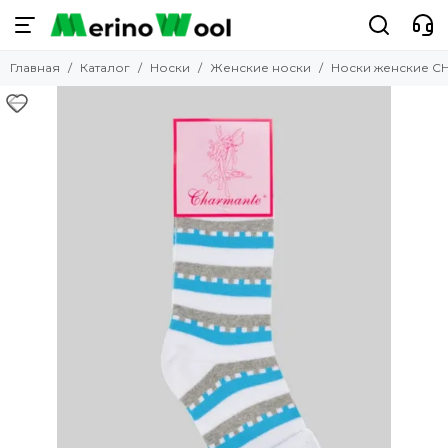
Носки
Главная
Каталог
Носки
Женские носки
Носки женские C
Смотреть все товары
Горнолыжные
Мужские носки
Женские носки
Детские носки
Водонепроницаемые
Прикольные носки