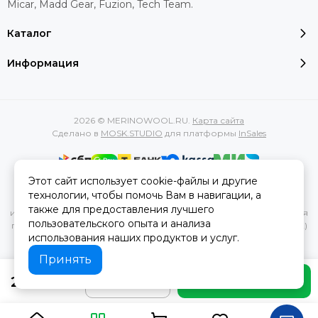
Micar, Madd Gear, Fuzion, Tech Team.
Каталог
Информация
2026 © MERINOWOOL.RU.
Карта сайта
Сделано в
MOSK.STUDIO
для платформы
InSales
Этот сайт использует cookie-файлы и другие
Вся представленная на сайте информация, касающаяся
технологии, чтобы помочь Вам в навигации, а
характеристик, стоимости товаров и услуг, носит
также для предоставления лучшего
информационный характер и ни при каких условиях не является
пользовательского опыта и анализа
публичной офертой, определяемой положениями Статьи 437(2)
использования наших продуктов и услуг.
Гражданского кодекса РФ.
Принять
250 ₽
В корзину