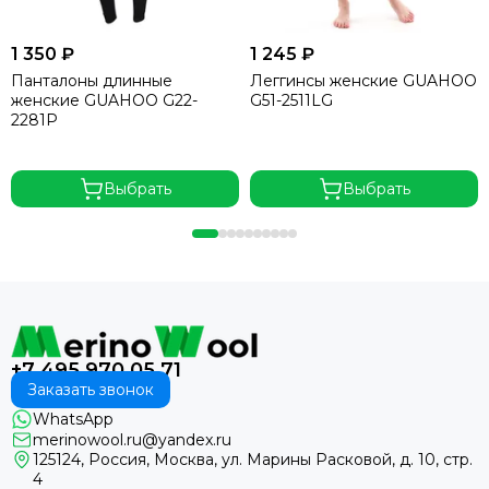
1 350 ₽
1 245 ₽
Панталоны длинные
Леггинсы женские GUAHOO
женские GUAHOO G22-
G51-2511LG
2281P
Выбрать
Выбрать
+7 495 970 05 71
Заказать звонок
WhatsApp
merinowool.ru@yandex.ru
125124, Россия, Москва, ул. Марины Расковой, д. 10, стр.
4