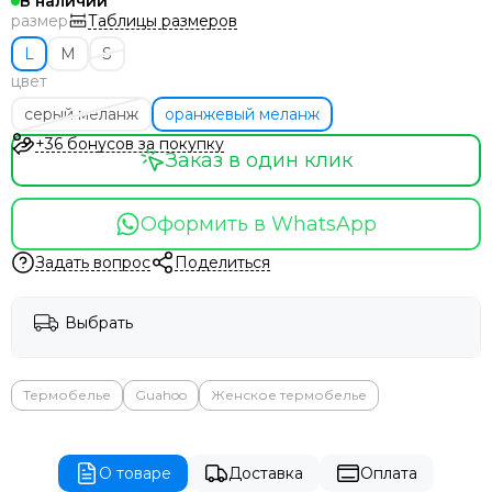
В наличии
Таблицы размеров
размер
L
M
S
цвет
серый меланж
оранжевый меланж
+36 бонусов за покупку
Заказ в один клик
Оформить в WhatsApp
Задать вопрос
Поделиться
Выбрать
Термобелье
Guahoo
Женское термобелье
О товаре
Доставка
Оплата