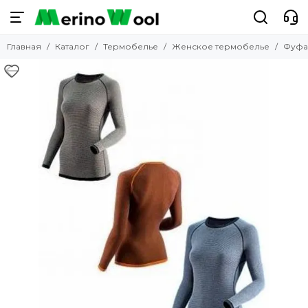
Термобелье
Главная
Каталог
Термобелье
Женское термобелье
Фуфа
Смотреть все товары
Женское термобелье
Мужское термобелье
Детское термобелье