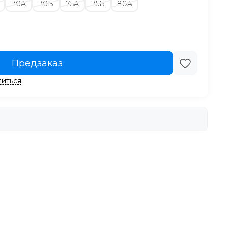
70A
70B
75A
75B
80A
Предзаказ
иться