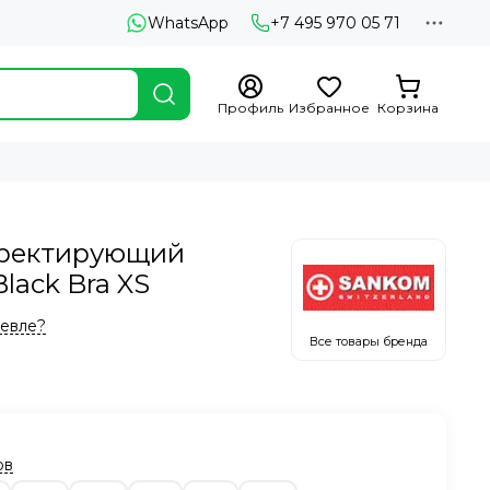
WhatsApp
+7 495 970 05 71
Профиль
Избранное
Корзина
рректирующий
lack Bra XS
евле?
Все товары бренда
ов