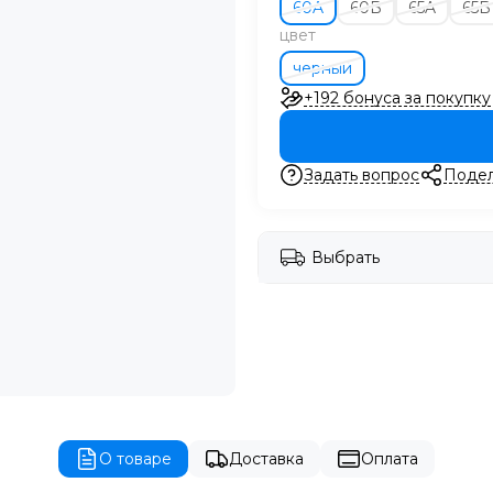
60A
60B
65A
65B
цвет
черный
+192 бонуса за покупку
Задать вопрос
Подел
Выбрать
О товаре
Доставка
Оплата