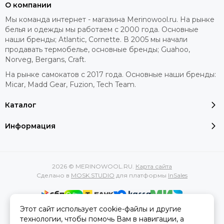
О компании
Мы команда интернет - магазина Merinowool.ru. На рынке
белья и одежды мы работаем с 2000 года. Основные
наши бренды; Atlantic, Cornette. В 2005 мы начали
продавать термобелье, основные бренды; Guahoo,
Norveg, Bergans, Craft.
На рынке самокатов с 2017 года. Основные наши бренды:
Micar, Madd Gear, Fuzion, Tech Team.
Каталог
Информация
2026 © MERINOWOOL.RU.
Карта сайта
Сделано в
MOSK.STUDIO
для платформы
InSales
Этот сайт использует cookie-файлы и другие
Вся представленная на сайте информация, касающаяся
технологии, чтобы помочь Вам в навигации, а
характеристик, стоимости товаров и услуг, носит