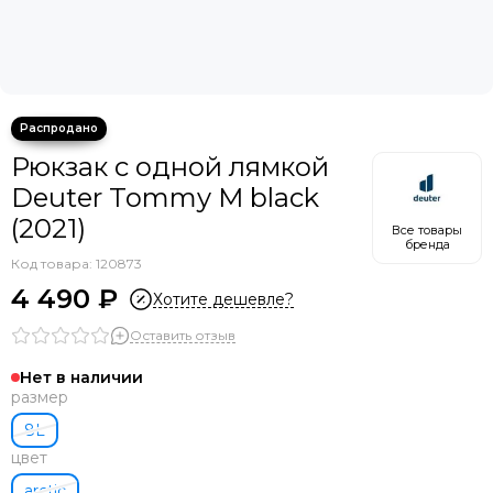
Рюкзак с одной лямкой
Deuter Tommy M black
(2021)
Все товары
бренда
Код товара: 120873
4 490 ₽
Хотите дешевле?
Оставить отзыв
Нет в наличии
размер
8L
цвет
arctic