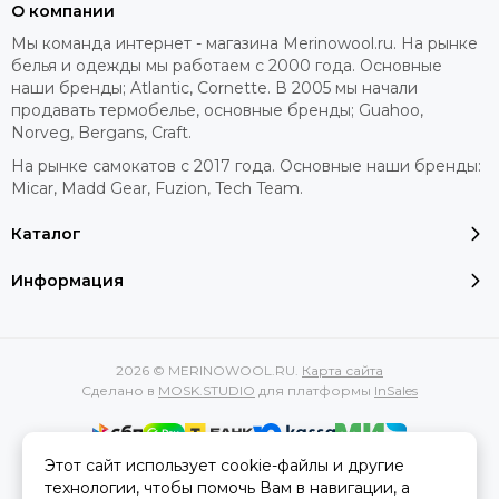
О компании
Мы команда интернет - магазина Merinowool.ru. На рынке
белья и одежды мы работаем с 2000 года. Основные
наши бренды; Atlantic, Cornette. В 2005 мы начали
продавать термобелье, основные бренды; Guahoo,
Norveg, Bergans, Craft.
На рынке самокатов с 2017 года. Основные наши бренды:
Micar, Madd Gear, Fuzion, Tech Team.
Каталог
Информация
2026 © MERINOWOOL.RU.
Карта сайта
Сделано в
MOSK.STUDIO
для платформы
InSales
Этот сайт использует cookie-файлы и другие
Вся представленная на сайте информация, касающаяся
технологии, чтобы помочь Вам в навигации, а
характеристик, стоимости товаров и услуг, носит