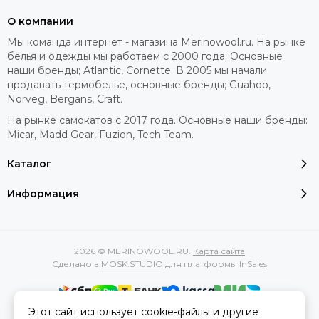
Milliner
О компании
Obsessive
Мы команда интернет - магазина Merinowool.ru. На рынке
Livia Corsetti
белья и одежды мы работаем с 2000 года. Основные
U.S Polo Assn
наши бренды; Atlantic, Cornette. В 2005 мы начали
Rossoporpora
продавать термобелье, основные бренды; Guahoo,
Days
Norveg, Bergans, Craft.
Dragon
На рынке самокатов с 2017 года. Основные наши бренды:
Ru-Socks
Micar, Madd Gear, Fuzion, Tech Team.
Fox Pro
Каталог
Автопанорама
Taro
Информация
Beauty Night
Van Baam
Sensis
Tuosite
2026 © MERINOWOOL.RU.
Карта сайта
Сделано в
MOSK.STUDIO
для платформы
InSales
Doctor Nap
Drescod
Mat
Этот сайт использует cookie-файлы и другие
Вся представленная на сайте информация, касающаяся