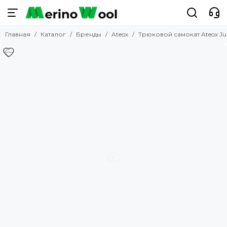
Бренды
Главная
Каталог
Бренды
Ateox
Трюковой самокат Ateox 
Смотреть все бренды
Atlantic
Cornette
Pantelemone
Bergans
Guahoo
Norveg
Brubeck
Laplandic
Gentlemen
Dakine
Vienetta
Pelican
Ticket to the Moon
Hipe
Gazzaz