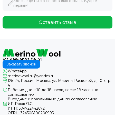
Здесь еще никто не оставлял отзывы. Будьте
Salvador Dali
первым!
Sergio Dallini
Thorlo
Doreanse
Оставить отзыв
Cat
NordKapp
Beboy
Umbra
Koziol
Typhoon
+7 495 970 05 71
Black+blum
Заказать звонок
Reisenthel
WhatsApp
merinowool.ru@yandex.ru
MacCarrain
125124, Россия, Москва, ул. Марины Расковой, д. 10, стр.
Sisi
4
Omsa
Рабочие дни с 10 до 18 часов, после 18 часов по
согласованию
Island Cup
Выходные и праздничные дни по согласованию
Filodoro
ИП Роюк Я.С.
AT Scooters
ИНН: 504722442672
ОГРН: 324508100206995
Extreme Intimo