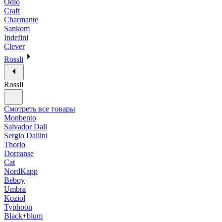
Odlo
Craft
Charmante
Sankom
Indefini
Clever
Rossli
Rossli
Смотреть все товары
Monbento
Salvador Dali
Sergio Dallini
Thorlo
Doreanse
Cat
NordKapp
Beboy
Umbra
Koziol
Typhoon
Black+blum