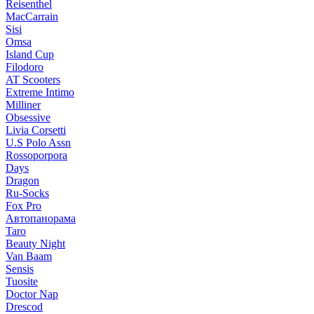
Reisenthel
MacCarrain
Sisi
Omsa
Island Cup
Filodoro
AT Scooters
Extreme Intimo
Milliner
Obsessive
Livia Corsetti
U.S Polo Assn
Rossoporpora
Days
Dragon
Ru-Socks
Fox Pro
Автопанорама
Taro
Beauty Night
Van Baam
Sensis
Tuosite
Doctor Nap
Drescod