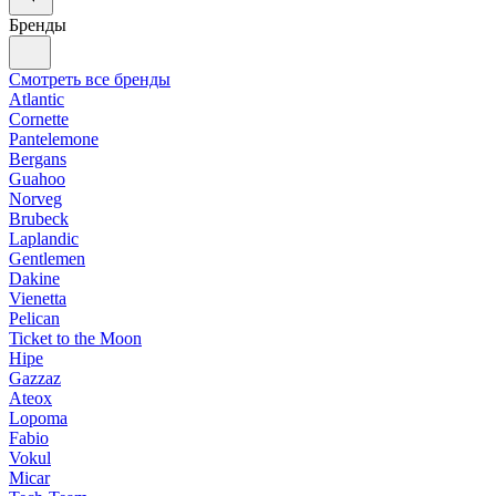
Бренды
Смотреть все бренды
Atlantic
Cornette
Pantelemone
Bergans
Guahoo
Norveg
Brubeck
Laplandic
Gentlemen
Dakine
Vienetta
Pelican
Ticket to the Moon
Hipe
Gazzaz
Ateox
Lopoma
Fabio
Vokul
Micar