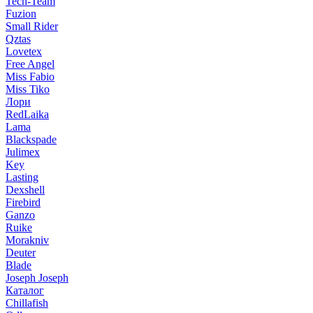
Tech-Team
Fuzion
Small Rider
Qztas
Lovetex
Free Angel
Miss Fabio
Miss Tiko
Лори
RedLaika
Lama
Blackspade
Julimex
Key
Lasting
Dexshell
Firebird
Ganzo
Ruike
Morakniv
Deuter
Blade
Joseph Joseph
Каталог
Chillafish