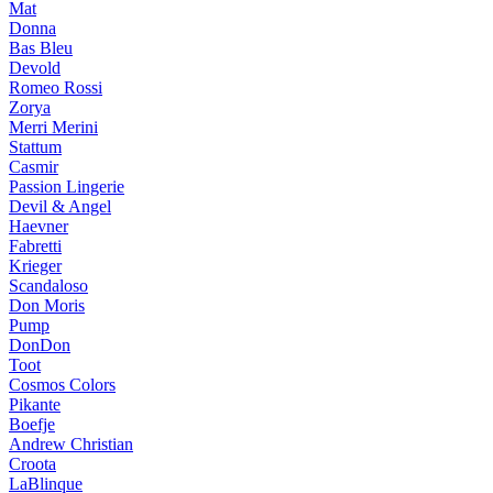
Mat
Donna
Bas Bleu
Devold
Romeo Rossi
Zorya
Merri Merini
Stattum
Casmir
Passion Lingerie
Devil & Angel
Haevner
Fabretti
Krieger
Scandaloso
Don Moris
Pump
DonDon
Toot
Cosmos Colors
Pikante
Boefje
Andrew Christian
Croota
LaBlinque