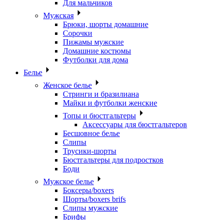
Для мальчиков
Мужская
Брюки, шорты домашние
Сорочки
Пижамы мужские
Домашние костюмы
Футболки для дома
Белье
Женское белье
Стринги и бразилиана
Майки и футболки женские
Топы и бюстгальтеры
Аксессуары для бюстгальтеров
Бесшовное белье
Слипы
Трусики-шорты
Бюстгальтеры для подростков
Боди
Мужское белье
Боксеры/boxers
Шорты/boxers brifs
Слипы мужские
Брифы