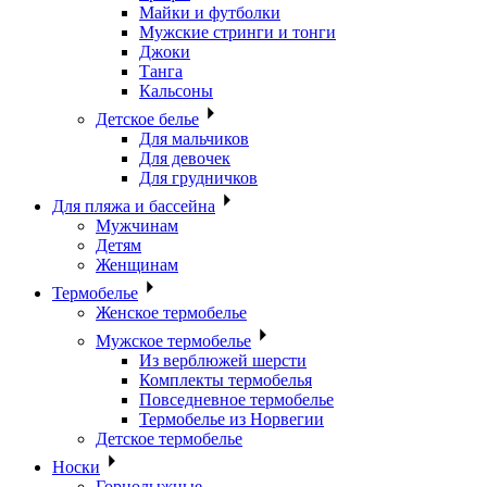
Майки и футболки
Мужские стринги и тонги
Джоки
Танга
Кальсоны
Детское белье
Для мальчиков
Для девочек
Для грудничков
Для пляжа и бассейна
Мужчинам
Детям
Женщинам
Термобелье
Женское термобелье
Мужское термобелье
Из верблюжей шерсти
Комплекты термобелья
Повседневное термобелье
Термобелье из Норвегии
Детское термобелье
Носки
Горнолыжные