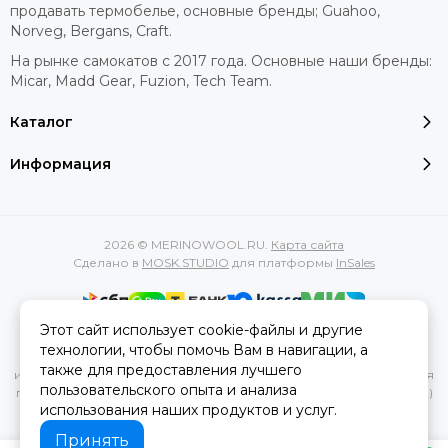
продавать термобелье, основные бренды; Guahoo,
Norveg, Bergans, Craft.
На рынке самокатов с 2017 года. Основные наши бренды:
Micar, Madd Gear, Fuzion, Tech Team.
Каталог
Информация
2026 © MERINOWOOL.RU.
Карта сайта
Сделано в
MOSK.STUDIO
для платформы
InSales
Этот сайт использует cookie-файлы и другие
Вся представленная на сайте информация, касающаяся
технологии, чтобы помочь Вам в навигации, а
характеристик, стоимости товаров и услуг, носит
также для предоставления лучшего
информационный характер и ни при каких условиях не является
пользовательского опыта и анализа
публичной офертой, определяемой положениями Статьи 437(2)
использования наших продуктов и услуг.
Гражданского кодекса РФ.
Принять