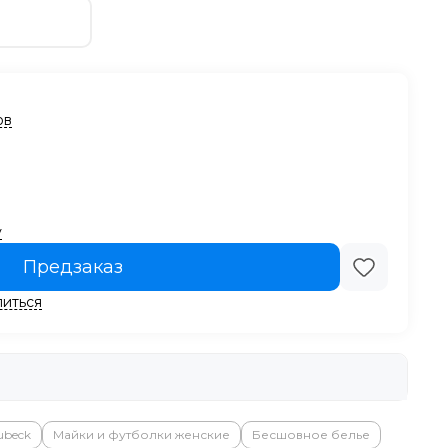
ов
у
Предзаказ
иться
ubeck
Майки и футболки женские
Бесшовное белье