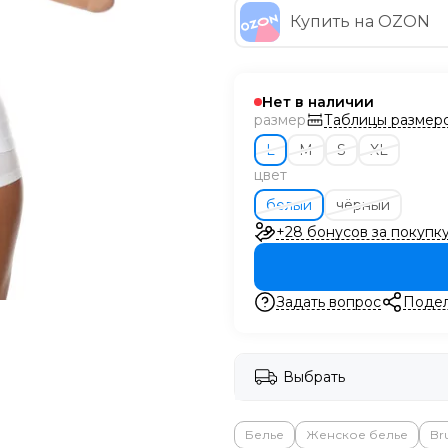
Купить на OZON
Нет в наличии
Таблицы размер
размер
L
M
S
XL
цвет
белый
чёрный
+28 бонусов за покупк
Задать вопрос
Подел
Выбрать
Белье
Женское белье
Br