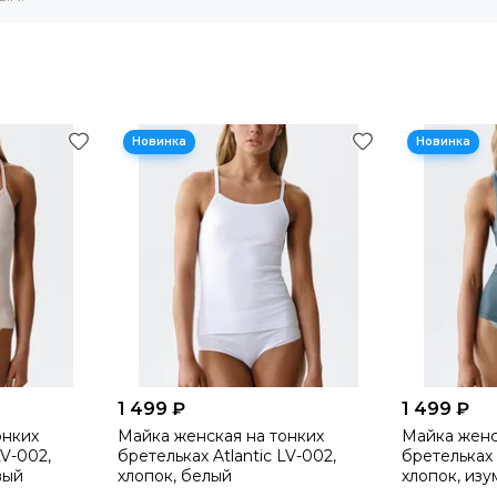
1 499 ₽
1 499 ₽
онких
Майка женская на тонких
Майка женс
LV-002,
бретельках Atlantic LV-002,
бретельках 
вый
хлопок, белый
хлопок, из