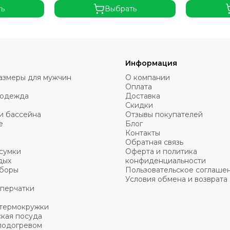
ть
Выбрать
Информация
азмеры для мужчин
О компании
Оплата
 одежда
Доставка
Скидки
и бассейна
Отзывы покупателей
е
Блог
Контакты
Обратная связь
сумки
Оферта и политика
дых
конфиденциальности
уборы
Пользовательское соглаше
Условия обмена и возврата
 перчатки
 термокружки
кая посуда
подогревом