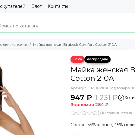
покупателей
Блог
Контакты
болки женские
Майка женская Brubeck Comfort Cotton 210A
−23%
Майка женская B
Cotton 210A
Артикул:
CM00210A
Код товара: 11
947 ₽
1 231 ₽
Хоти
Экономия
284 ₽
Оставить отзыв
Состав: 55% хлопок, 45% пол