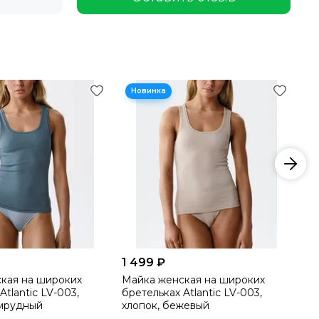
1 499 ₽
1 
кая на широких
Майка женская на широких
Ма
Atlantic LV-003,
бретельках Atlantic LV-003,
бр
умрудный
хлопок, бежевый
хл