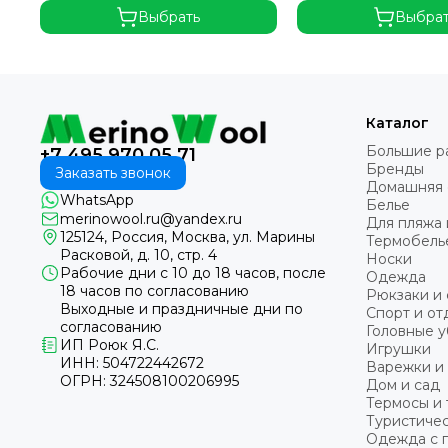
Выбрать
Выбра
Каталог
Большие р
+7 495 970 05 71
Бренды
Заказать звонок
Домашняя
WhatsApp
Белье
merinowool.ru@yandex.ru
Для пляжа 
125124, Россия, Москва, ул. Марины
Термобель
Расковой, д. 10, стр. 4
Носки
Рабочие дни с 10 до 18 часов, после
Одежда
18 часов по согласованию
Рюкзаки и 
Выходные и праздничные дни по
Спорт и от
согласованию
Головные 
ИП Роюк Я.С.
Игрушки
ИНН: 504722442672
Варежки и
ОГРН: 324508100206995
Дом и сад
Термосы и
Туристичес
Одежда с 