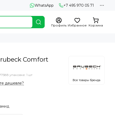
WhatsApp
+7 495 970 05 71
Профиль
Избранное
Корзина
rubeck Comfort
7758
В упаковке: 1 шт
Все товары бренда
те дешевле?
иамид