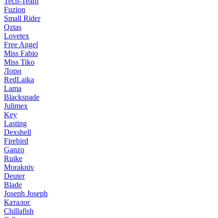
Tech-Team
Fuzion
Small Rider
Qztas
Lovetex
Free Angel
Miss Fabio
Miss Tiko
Лори
RedLaika
Lama
Blackspade
Julimex
Key
Lasting
Dexshell
Firebird
Ganzo
Ruike
Morakniv
Deuter
Blade
Joseph Joseph
Каталог
Chillafish