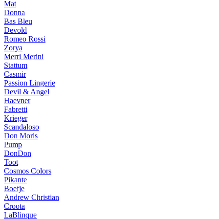
Mat
Donna
Bas Bleu
Devold
Romeo Rossi
Zorya
Merri Merini
Stattum
Casmir
Passion Lingerie
Devil & Angel
Haevner
Fabretti
Krieger
Scandaloso
Don Moris
Pump
DonDon
Toot
Cosmos Colors
Pikante
Boefje
Andrew Christian
Croota
LaBlinque