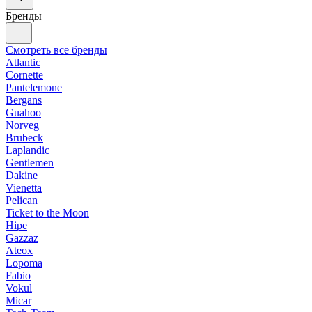
Бренды
Смотреть все бренды
Atlantic
Cornette
Pantelemone
Bergans
Guahoo
Norveg
Brubeck
Laplandic
Gentlemen
Dakine
Vienetta
Pelican
Ticket to the Moon
Hipe
Gazzaz
Ateox
Lopoma
Fabio
Vokul
Micar