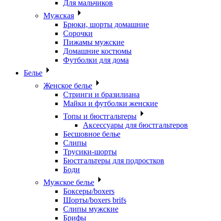
Для мальчиков
Мужская
Брюки, шорты домашние
Сорочки
Пижамы мужские
Домашние костюмы
Футболки для дома
Белье
Женское белье
Стринги и бразилиана
Майки и футболки женские
Топы и бюстгальтеры
Аксессуары для бюстгальтеров
Бесшовное белье
Слипы
Трусики-шорты
Бюстгальтеры для подростков
Боди
Мужское белье
Боксеры/boxers
Шорты/boxers brifs
Слипы мужские
Брифы