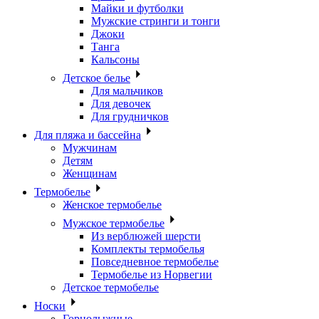
Майки и футболки
Мужские стринги и тонги
Джоки
Танга
Кальсоны
Детское белье
Для мальчиков
Для девочек
Для грудничков
Для пляжа и бассейна
Мужчинам
Детям
Женщинам
Термобелье
Женское термобелье
Мужское термобелье
Из верблюжей шерсти
Комплекты термобелья
Повседневное термобелье
Термобелье из Норвегии
Детское термобелье
Носки
Горнолыжные