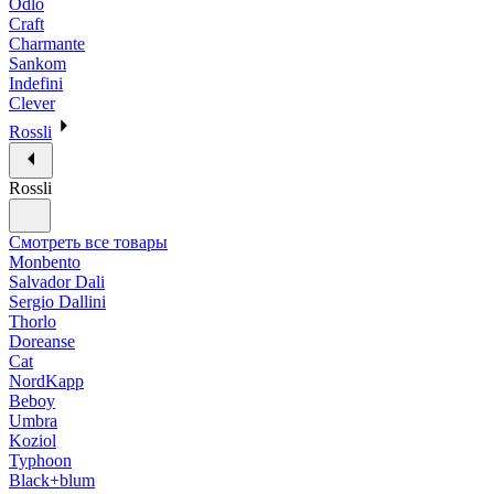
Odlo
Craft
Charmante
Sankom
Indefini
Clever
Rossli
Rossli
Смотреть все товары
Monbento
Salvador Dali
Sergio Dallini
Thorlo
Doreanse
Cat
NordKapp
Beboy
Umbra
Koziol
Typhoon
Black+blum