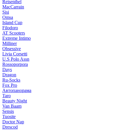
Reisenthel
MacCarrain
Sisi
Omsa
Island Cup
Filodoro
AT Scooters
Extreme Intimo
Milliner
Obsessive
Livia Corsetti
U.S Polo Assn
Rossoporpora
Days
Dragon
Ru-Socks
Fox Pro
Автопанорама
Taro
Beauty Night
Van Baam
Sensis
Tuosite
Doctor Nap
Drescod