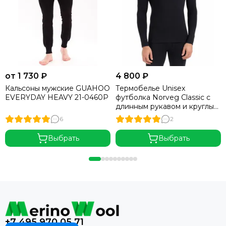
от 1 730 ₽
4 800 ₽
Кальсоны мужские GUAHOO
Термобелье Unisex
EVERYDAY HEAVY 21-0460P
футболка Norveg Classic с
длинным рукавом и круглым
воротом UNISEX (3U1RL)
6
2
Выбрать
Выбрать
+7 495 970 05 71