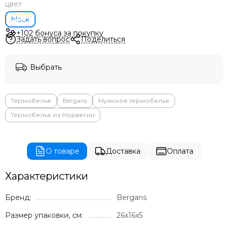
цвет
black
+102 бонуса за покупку
Задать вопрос
Поделиться
Выбрать
Термобелье
Bergans
Мужское термобелье
Термобелье из Норвегии
О товаре
Доставка
Оплата
Характеристики
Бренд:
Bergans
Размер упаковки, см:
26х16х5