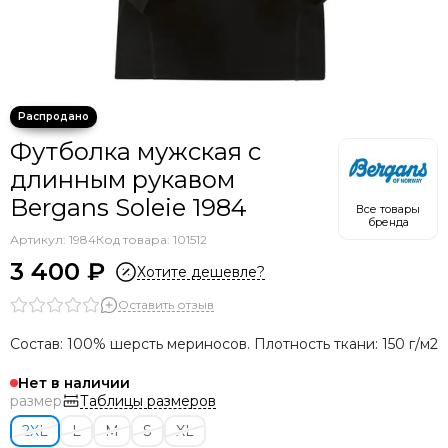
Футболка мужская с
длинным рукавом
Bergans Soleie 1984
Все товары
бренда
Артикул:
1984
Код товара: 101512
3 400 ₽
Хотите дешевле?
Оставить отзыв
Состав: 100% шерсть мериносов. Плотность ткани: 150 г/м2
Нет в наличии
Таблицы размеров
размер
2XL
L
M
S
XL