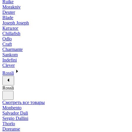
Ruike
Morakniv
Deuter
Blade
Joseph Joseph
Каталог
Chillafish
Odlo
Craft
Charmante
Sankom
Indefini
Clever
Rossli
Rossli
Смотреть все товары
Monbento
Salvador Dali
Sergio Dallini
Thorlo
Doreanse