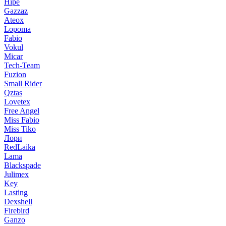
Hipe
Gazzaz
Ateox
Lopoma
Fabio
Vokul
Micar
Tech-Team
Fuzion
Small Rider
Qztas
Lovetex
Free Angel
Miss Fabio
Miss Tiko
Лори
RedLaika
Lama
Blackspade
Julimex
Key
Lasting
Dexshell
Firebird
Ganzo