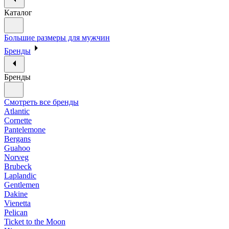
Каталог
Большие размеры для мужчин
Бренды
Бренды
Смотреть все бренды
Atlantic
Cornette
Pantelemone
Bergans
Guahoo
Norveg
Brubeck
Laplandic
Gentlemen
Dakine
Vienetta
Pelican
Ticket to the Moon