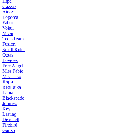
Hipe
Gazzaz
Ateox
Lopoma
Fabio
Vokul
Micar
Tech-Team
Fuzion
Small Rider
Qztas
Lovetex
Free Angel
Miss Fabio
Miss Tiko
Лори
RedLaika
Lama
Blackspade
Julimex
Key
Lasting
Dexshell
Firebird
Ganzo