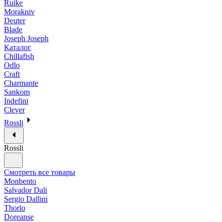
Ruike
Morakniv
Deuter
Blade
Joseph Joseph
Каталог
Chillafish
Odlo
Craft
Charmante
Sankom
Indefini
Clever
Rossli
Rossli
Смотреть все товары
Monbento
Salvador Dali
Sergio Dallini
Thorlo
Doreanse