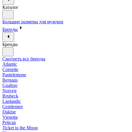
Каталог
Большие размеры для мужчин
Бренды
Бренды
Смотреть все бренды
Atlantic
Cornette
Pantelemone
Bergans
Guahoo
Norveg
Brubeck
Laplandic
Gentlemen
Dakine
Vienetta
Pelican
Ticket to the Moon