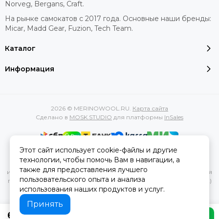
Norveg, Bergans, Craft.
На рынке самокатов с 2017 года. Основные наши бренды:
Micar, Madd Gear, Fuzion, Tech Team.
Каталог
Информация
2026 © MERINOWOOL.RU.
Карта сайта
Сделано в
MOSK.STUDIO
для платформы
InSales
Этот сайт использует cookie-файлы и другие
Вся представленная на сайте информация, касающаяся
технологии, чтобы помочь Вам в навигации, а
характеристик, стоимости товаров и услуг, носит
также для предоставления лучшего
информационный характер и ни при каких условиях не является
пользовательского опыта и анализа
публичной офертой, определяемой положениями Статьи 437(2)
использования наших продуктов и услуг.
Гражданского кодекса РФ.
Принять
630 ₽